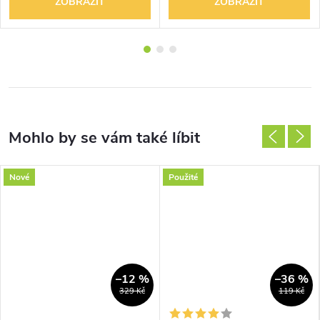
ZOBRAZIT
ZOBRAZIT
Nové
Použité
–12 %
–36 %
329 Kč
119 Kč