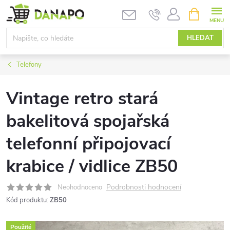
Přejít
NÁKUPNÍ
KOŠÍK
na
obsah
HLEDAT
Telefony
Vintage retro stará
bakelitová spojařská
telefonní připojovací
krabice / vidlice ZB50
Podrobnosti hodnocení
Neohodnoceno
Kód produktu:
ZB50
Použité