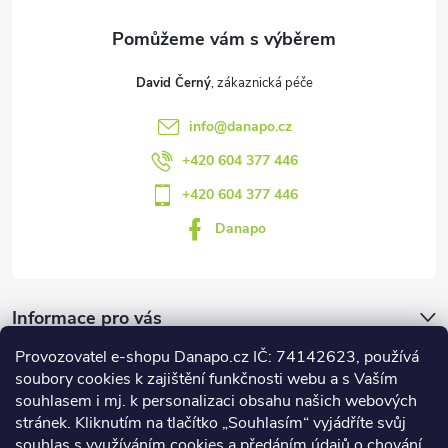
David Černý
info
@
danapo.cz
+420 604 377 446
+420 604 377 446
Danapo
Informace pro vás
Provozovatel e-shopu Danapo.cz IČ: 74142623, používá
Dotazník
soubory cookies k zajištění funkčnosti webu a s Vaším
souhlasem i mj. k personalizaci obsahu našich webových
stránek. Kliknutím na tlačítko „Souhlasím“ vyjádříte svůj
Co upřednosťnujete?
souhlas s využíváním cookies a předáním údajů o chování