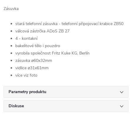
Zásuvka
stará telefonní zásuvka - t
elefonní připojovací krabice ZB50
válcová zástrčka ADoS ZB 27
4 - kontakní
bakelitové tělo i pouzdro
vyrobila společnost Fritz Kuke KG, Berlín
zásuvka ⌀60x32mm
vidlice ⌀31x61mm
více viz foto
Parametry produktu
Diskuse