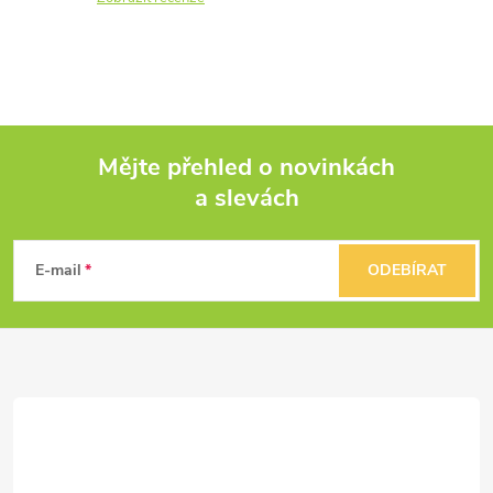
Mějte přehled o novinkách
a slevách
Z
á
E-mail
ODEBÍRAT
p
a
t
í