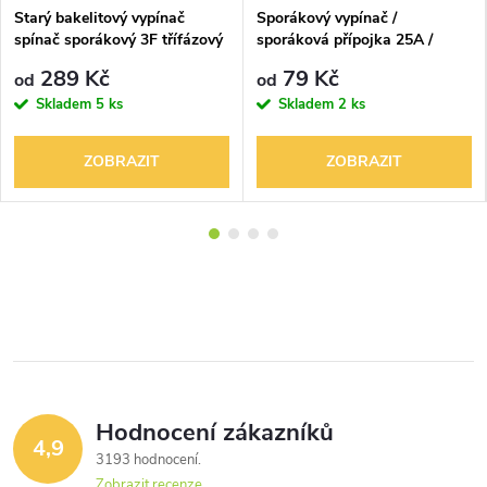
Starý bakelitový vypínač
Sporákový vypínač /
spínač sporákový 3F třífázový
sporáková přípojka 25A /
16A 380V 3535
380V zápustný
289 Kč
79 Kč
od
od
Skladem
5 ks
Skladem
2 ks
ZOBRAZIT
ZOBRAZIT
Hodnocení zákazníků
4,9
3193 hodnocení
Zobrazit recenze