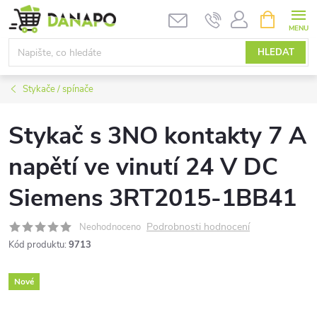
Přejít
NÁKUPNÍ
KOŠÍK
na
obsah
HLEDAT
Stykače / spínače
Stykač s 3NO kontakty 7 A
napětí ve vinutí 24 V DC
Siemens 3RT2015-1BB41
Podrobnosti hodnocení
Neohodnoceno
Kód produktu:
9713
Nové