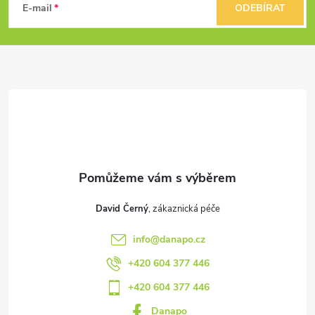
á
E-mail
ODEBÍRAT
p
a
t
í
David Černý
info
@
danapo.cz
+420 604 377 446
+420 604 377 446
Danapo