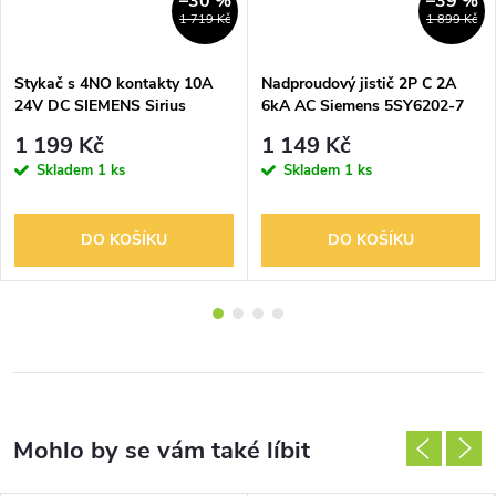
–30 %
–39 %
1 719 Kč
1 899 Kč
Stykač s 4NO kontakty 10A
Nadproudový jistič 2P C 2A
24V DC SIEMENS Sirius
6kA AC Siemens 5SY6202-7
Siemens 3RH2140-1KB40
MCB
1 199 Kč
1 149 Kč
Skladem
1 ks
Skladem
1 ks
DO KOŠÍKU
DO KOŠÍKU