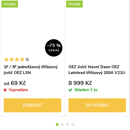
Použité
Použité
–75 %
129 Kč
1F / 3F jednofázový třífázový
OEZ Jistič hlavní Deon OEZ
jistič OEZ LSN
Letohrad třífázový 200A V21U
50 AC4 před elektroměr
69 Kč
8 999 Kč
od
Vyprodáno
Skladem
1 ks
ZOBRAZIT
DO KOŠÍKU