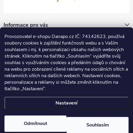
Informace pro vás
Provozovatel e-shopu Danapo.cz IČ: 74142623, používá
Dotazník
soubory cookies k zajištění funkčnosti webu a s Vaším
souhlasem i mj. k personalizaci obsahu našich webových
stránek. Kliknutím na tlačítko „Souhlasím“ vyjádříte svůj
Co upřednosťnujete?
souhlas s využíváním cookies a předáním údajů o chování
na webu pro zobrazení cílené reklamy na sociálních sítích a
Počet hlasů:
437
reklamních sítích na dalších webech. Nastavení cookies,
Facebook
personalizace a reklamy si můžete změnit kliknutím na
tlačítko „Nastavení“.
Nastavení
Copyright 2026
DANAPO - David Černý
. Všechna práva vyhrazena.
Upravit nastavení cookies
Odmítnout
Souhlasím
Vytvořil Shoptet