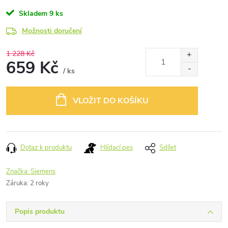
Skladem
9 ks
Možnosti doručení
1 228 Kč
659 Kč
/ ks
Měrná
cena:
VLOŽIT DO KOŠÍKU
Dotaz k produktu
Hlídací pes
Sdílet
Značka:
Siemens
Záruka
:
2 roky
Popis produktu