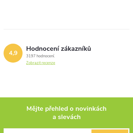
Hodnocení zákazníků
4,9
3197 hodnocení
Zobrazit recenze
Mějte přehled o novinkách
a slevách
Z