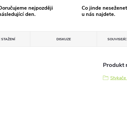
Doručujeme nejpozději
Co jinde neseženet
následující den.
u nás najdete.
 STAŽENÍ
DISKUZE
SOUVISEJÍ
Produkt n
Stykače 