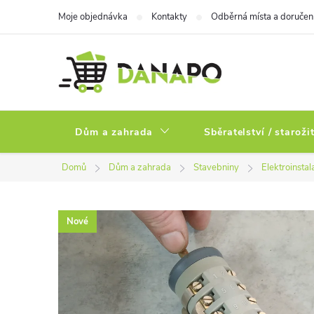
Přejít
Moje objednávka
Kontakty
Odběrná místa a doručen
na
obsah
Dům a zahrada
Sběratelství / staroži
Domů
Dům a zahrada
Stavebniny
Elektroinstal
Nové