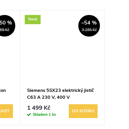
Nové
Použité
50 %
–54 %
89 Kč
3 285 Kč
ton
Siemens 5SX23 elektrický jistič
1F / 3F 
C63 A 230 V, 400 V
jistič 
1 499 Kč
589 K
AZIT
DO KOŠÍKU
Skladem
1 ks
Sklad