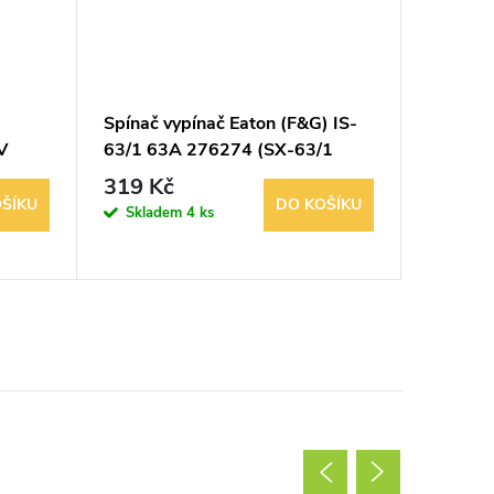
Spínač vypínač Eaton (F&G) IS-
Elektro
V
63/1 63A 276274 (SX-63/1
60.13.
nebo S63)
3PDT
319 Kč
329 K
ŠÍKU
DO KOŠÍKU
Skladem
4 ks
Sklad