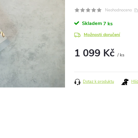
P
Neohodnoceno
Skladem
7 ks
Možnosti doručení
1 099 Kč
/ ks
Měrná
cena:
Dotaz k produktu
Hlí