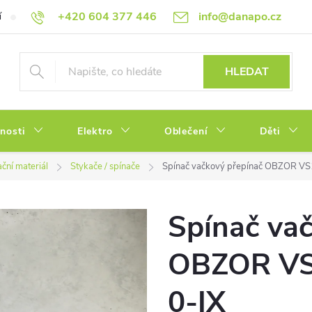
+420 604 377 446
info@danapo.cz
í
Hodnocení obchodu
Obchodní podmínky
Reklamace a výměn
HLEDAT
tnosti
Elektro
Oblečení
Děti
ační materiál
Stykače / spínače
Spínač vačkový přepínač OBZOR VS
Spínač va
OBZOR VS
0-IX