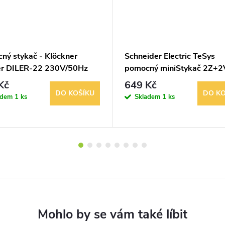
ný stykač - Klöckner
Schneider Electric TeSys
er DILER-22 230V/50Hz
pomocný miniStykač 2Z+2
48VDC CA3KN22ED
Kč
649 Kč
DO KOŠÍKU
DO KO
adem
1 ks
Skladem
1 ks