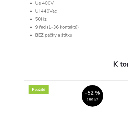
Ue 400V
Ui 440Vac
50Hz
9 řad (1-36 kontaktů)
BEZ
páčky a štítku
K to
Použité
–19 %
–52 %
906 Kč
189 Kč