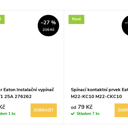
é
Nové
–27 %
–
216 Kč
r Eaton Instalační vypínač
Spínací kontaktní prvek Ea
/1 25A 276262
M22-KC10 M22-CKC10
Kč
79 Kč
od
ZOBRAZIT
ZOBR
adem
1 ks
Skladem
7 ks