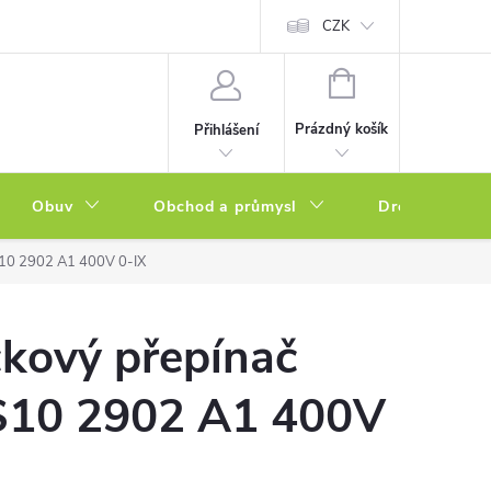
a zboží
Podmínky ochrany osobních údajů
CZK
Soubory cookies
N
NÁKUPNÍ
KOŠÍK
Prázdný košík
Přihlášení
Obuv
Obchod a průmysl
Drogerie
10 2902 A1 400V 0-IX
čkový přepínač
10 2902 A1 400V