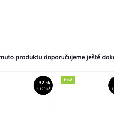
muto produktu doporučujeme ještě dok
Nové
–32 %
–
1 129 Kč
1