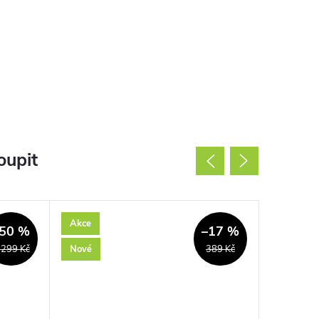
oupit
Akce
Použité
50 %
–17 %
Nové
 299 Kč
389 Kč