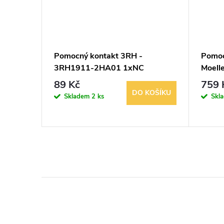
0BD3
Pomocný kontakt 3RH -
Pomoc
 6 A ,
3RH1911-2HA01 1xNC
Moell
89 Kč
759 
KOŠÍKU
DO KOŠÍKU
Skladem
2 ks
Skl