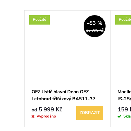
Použité
Použit
–47 %
–53 %
112 Kč
12 899 Kč
IMAT 10
OEZ Jistič hlavní Deon OEZ
Moelle
Letohrad třífázový BA511-37
IS-25
250, 400A před elektroměr
5 999 Kč
159 
od
KOŠÍKU
ZOBRAZIT
Vyprodáno
Skl