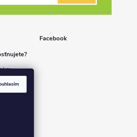
Facebook
sťnujete?
dnávce
(7%)
rvis
ouhlasím
(9%)
rma
(84%)
37