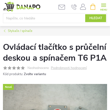
Přejít
NÁKUPNÍ
KOŠÍK
na
obsah
HLEDAT
Stykače / spínače
Ovládací tlačítko s průčelní
deskou a spínačem T6 P1A
Podrobnosti hodnocení
Neohodnoceno
Kód produktu:
Zvolte variantu
Nové