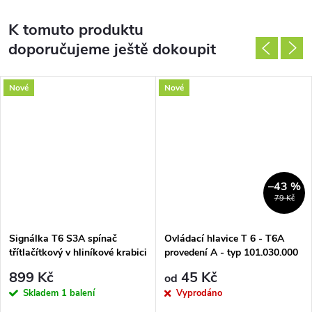
K tomuto produktu
doporučujeme ještě dokoupit
Nové
Nové
–43 %
79 Kč
Signálka T6 S3A spínač
Ovládací hlavice T 6 - T6A
třítlačítkový v hliníkové krabici
provedení A - typ 101.030.000
899 Kč
45 Kč
od
Skladem
1 balení
Vyprodáno