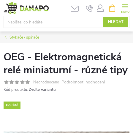
Přejít
NÁKUPNÍ
KOŠÍK
na
obsah
HLEDAT
Stykače / spínače
OEG - Elektromagnetická
relé miniaturní - různé tipy
Podrobnosti hodnocení
Neohodnoceno
Kód produktu:
Zvolte variantu
Použité