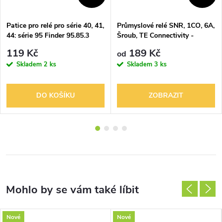
Patice pro relé pro série 40, 41,
Průmyslové relé SNR, 1CO, 6A,
44: série 95 Finder 95.85.3
Šroub, TE Connectivity -
Schrack 3-1416100-4
119 Kč
189 Kč
od
Skladem
2 ks
Skladem
3 ks
DO KOŠÍKU
ZOBRAZIT
Nové
Nové