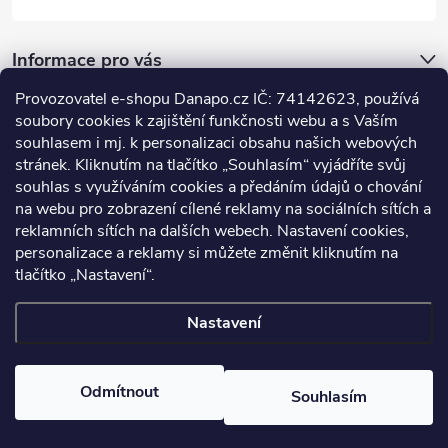
Informace pro vás
Provozovatel e-shopu Danapo.cz IČ: 74142623, používá
Dotazník
soubory cookies k zajištění funkčnosti webu a s Vaším
souhlasem i mj. k personalizaci obsahu našich webových
stránek. Kliknutím na tlačítko „Souhlasím“ vyjádříte svůj
Co upřednosťnujete?
souhlas s využíváním cookies a předáním údajů o chování
na webu pro zobrazení cílené reklamy na sociálních sítích a
Počet hlasů:
437
reklamních sítích na dalších webech. Nastavení cookies,
Facebook
personalizace a reklamy si můžete změnit kliknutím na
tlačítko „Nastavení“.
Nastavení
Copyright 2026
DANAPO - David Černý
. Všechna práva vyhrazena.
Upravit nastavení cookies
Odmítnout
Souhlasím
Vytvořil Shoptet