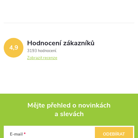
Hodnocení zákazníků
4,9
3193 hodnocení
Zobrazit recenze
Mějte přehled o novinkách
a slevách
Z
á
E-mail
ODEBÍRAT