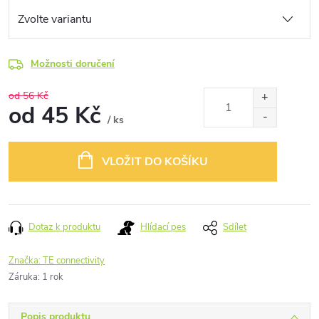
Možnosti doručení
od 56 Kč
od
45 Kč
/ ks
Měrná
cena:
VLOŽIT DO KOŠÍKU
Dotaz k produktu
Hlídací pes
Sdílet
Značka:
TE connectivity
Záruka
:
1 rok
Popis produktu