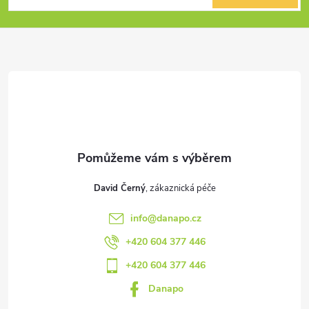
p
a
t
í
David Černý
info
@
danapo.cz
+420 604 377 446
+420 604 377 446
Danapo