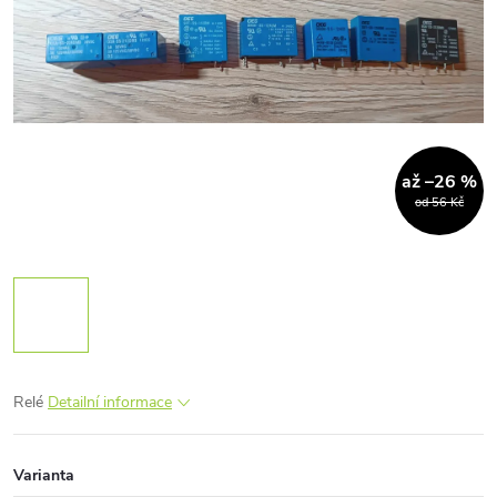
až –26 %
od 56 Kč
Relé
Detailní informace
Varianta