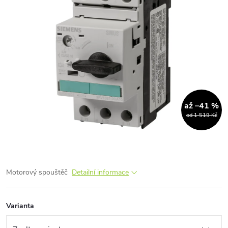
až –41 %
od 1 519 Kč
Motorový spouštěč
Detailní informace
Varianta