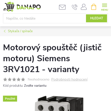
Přejít
NÁKUPNÍ
KOŠÍK
na
obsah
HLEDAT
Stykače / spínače
Motorový spouštěč (jistič
motoru) Siemens
3RV1021 - varianty
Podrobnosti hodnocení
Neohodnoceno
Kód produktu:
Zvolte variantu
Použité