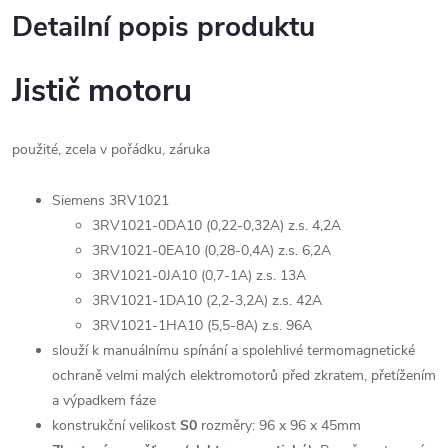
Detailní popis produktu
Jistič motoru
použité, zcela v pořádku, záruka
Siemens 3RV1021
3RV1021-0DA10 (0,22-0,32A) z.s. 4,2A
3RV1021-0EA10 (0,28-0,4A) z.s. 6,2A
3RV1021-0JA10 (0,7-1A) z.s. 13A
3RV1021-1DA10 (2,2-3,2A) z.s. 42A
3RV1021-1HA10 (5,5-8A) z.s. 96A
slouží k manuálnímu spínání a spolehlivé termomagnetické
ochraně velmi malých elektromotorů před zkratem, přetížením
a výpadkem fáze
konstrukční velikost
S0
rozměry
: 96 x 96 x 45mm