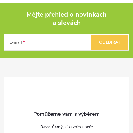
Mějte přehled o novinkách
a slevách
Z
á
E-mail
ODEBÍRAT
p
a
t
í
David Černý