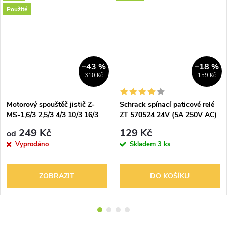
Použité
–43 %
–18 %
310 Kč
159 Kč
Motorový spouštěč jistič Z-
Schrack spínací paticové relé
MS-1,6/3 2,5/3 4/3 10/3 16/3
ZT 570524 24V (5A 250V AC)
25/3 X pole (Eaton) 16A 4A 3P
střídavý
249 Kč
129 Kč
od
Vyprodáno
Skladem
3 ks
ZOBRAZIT
DO KOŠÍKU