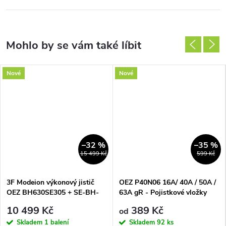
Nové
Nové
–32 %
–35 %
15 499 Kč
599 Kč
3F Modeion výkonový jistič
OEZ P40N06 16A/ 40A / 50A /
OEZ BH630SE305 + SE-BH-
63A gR - Pojistkové vložky
0630-MTV9 630A
pro jištění polovodičů do 690
10 499 Kč
389 Kč
od
V a.c.
Skladem
1 balení
Skladem
92 ks