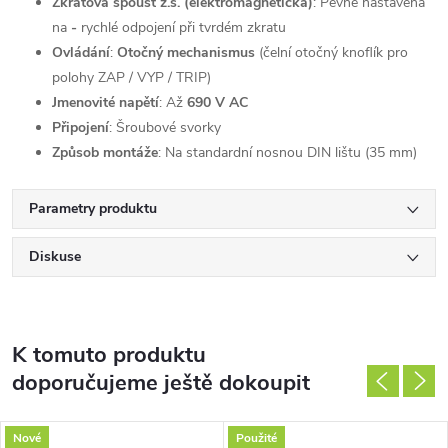
Zkratová spoušť z.s. (elektromagnetická)
: Pevně nastavená
na
-
rychlé odpojení při tvrdém zkratu
Ovládání
:
Otočný mechanismus
(čelní otočný knoflík pro
polohy ZAP / VYP / TRIP)
Jmenovité napětí
: Až
690 V AC
Připojení
: Šroubové svorky
Způsob montáže
: Na standardní nosnou DIN lištu (35 mm)
Parametry produktu
Diskuse
K tomuto produktu
doporučujeme ještě dokoupit
Nové
Použité