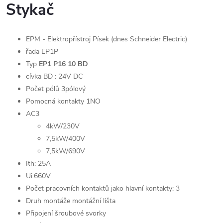
Stykač
EPM - Elektropřístroj Písek (dnes Schneider Electric)
řada EP1P
Typ
EP1 P16 10 BD
cívka BD : 24V DC
Počet pólů 3pólový
Pomocná kontakty 1NO
AC3
4kW/230V
7,5kW/400V
7,5kW/690V
Ith: 25A
Ui:660V
Počet pracovních kontaktů jako hlavní kontakty: 3
Druh montáže montážní lišta
Připojení šroubové svorky