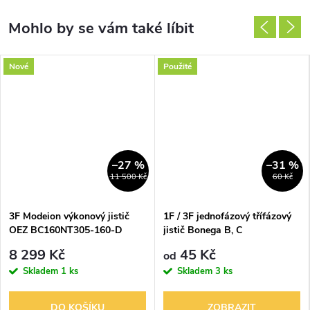
Nové
Použité
–27 %
–31 %
11 500 Kč
60 Kč
3F Modeion výkonový jistič
1F / 3F jednofázový třífázový
OEZ BC160NT305-160-D
jistič Bonega B, C
160A
8 299 Kč
45 Kč
od
Skladem
1 ks
Skladem
3 ks
DO KOŠÍKU
ZOBRAZIT