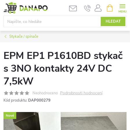
Přejít
NÁKUPNÍ
KOŠÍK
na
obsah
HLEDAT
Stykače / spínače
EPM EP1 P1610BD stykač
s 3NO kontakty 24V DC
7,5kW
Podrobnosti hodnocení
Neohodnoceno
Kód produktu:
DAP000279
Nové