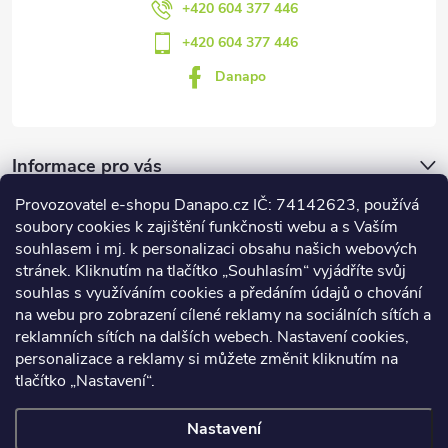
+420 604 377 446
+420 604 377 446
Danapo
Informace pro vás
Provozovatel e-shopu Danapo.cz IČ: 74142623, používá
Dotazník
soubory cookies k zajištění funkčnosti webu a s Vaším
souhlasem i mj. k personalizaci obsahu našich webových
stránek. Kliknutím na tlačítko „Souhlasím“ vyjádříte svůj
Co upřednosťnujete?
souhlas s využíváním cookies a předáním údajů o chování
na webu pro zobrazení cílené reklamy na sociálních sítích a
Počet hlasů:
437
reklamních sítích na dalších webech. Nastavení cookies,
Facebook
personalizace a reklamy si můžete změnit kliknutím na
tlačítko „Nastavení“.
Nastavení