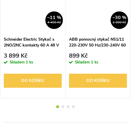
–11 %
–30 %
4 400 Kč
1 300 Kč
Schneider Electric Stykač s
ABB pomocný stykač N51/11
2NO/2NC kontakty 60 A 48 V
220-230V 50 Hz/230-240V 60
AC TeSys 007026
Hz
3 899 Kč
899 Kč
Skladem
1 ks
Skladem
1 ks
DO KOŠÍKU
DO KOŠÍKU