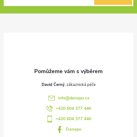
p
a
t
í
David Černý
info
@
danapo.cz
+420 604 377 446
+420 604 377 446
Danapo