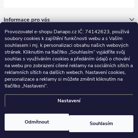
Informace pro vás
Provozovatel e-shopu Danapo.cz IČ: 74142623, používá
Dotazník
soubory cookies k zajištění funkčnosti webu a s Vaším
souhlasem i mj. k personalizaci obsahu našich webových
stránek. Kliknutím na tlačítko „Souhlasím“ vyjádříte svůj
Co upřednosťnujete?
souhlas s využíváním cookies a předáním údajů o chování
na webu pro zobrazení cílené reklamy na sociálních sítích a
Počet hlasů:
437
reklamních sítích na dalších webech. Nastavení cookies,
Facebook
personalizace a reklamy si můžete změnit kliknutím na
tlačítko „Nastavení“.
Nastavení
Copyright 2026
DANAPO - David Černý
. Všechna práva vyhrazena.
Upravit nastavení cookies
Odmítnout
Souhlasím
Vytvořil Shoptet