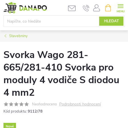
Přejít
NÁKUPNÍ
KOŠÍK
na
obsah
HLEDAT
Stavebniny
Svorka Wago 281-
665/281-410 Svorka pro
moduly 4 vodiče S diodou
4 mm2
Podrobnosti hodnocení
Neohodnoceno
Kód produktu:
9112/78
Nové