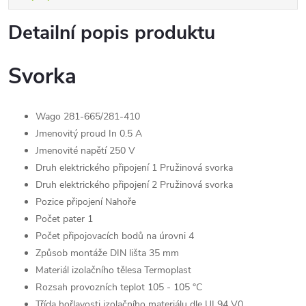
Detailní popis produktu
Svorka
Wago 281-665/281-410
Jmenovitý proud In
0.5 A
Jmenovité napětí
250 V
Druh elektrického připojení 1
Pružinová svorka
Druh elektrického připojení 2
Pružinová svorka
Pozice připojení
Nahoře
Počet pater
1
Počet připojovacích bodů na úrovni
4
Způsob montáže
DIN lišta 35 mm
Materiál izolačního tělesa
Termoplast
Rozsah provozních teplot
105 - 105 °C
Třída hořlavosti izolačního materiálu dle UL94
V0