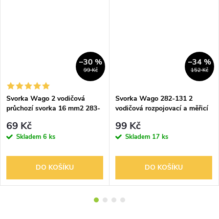
–30 %
–34 %
99 Kč
152 Kč
Svorka Wago 2 vodičová
Svorka Wago 282-131 2
průchozí svorka 16 mm2 283-
vodičová rozpojovací a měřicí
601
svorka 8 mm2
69 Kč
99 Kč
Skladem
6 ks
Skladem
17 ks
DO KOŠÍKU
DO KOŠÍKU