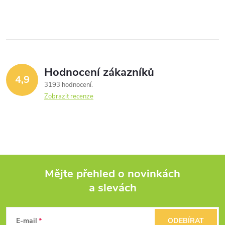
Hodnocení zákazníků
4,9
3193 hodnocení
Zobrazit recenze
Mějte přehled o novinkách
a slevách
Z
á
E-mail
ODEBÍRAT