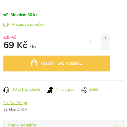
Skladem
36 ks
Možnosti doručení
129 Kč
69 Kč
/ ks
Měrná
cena:
VLOŽIT DO KOŠÍKU
Dotaz k produktu
Hlídací pes
Sdílet
Značka:
Wago
Záruka
:
2 roky
Popis produktu