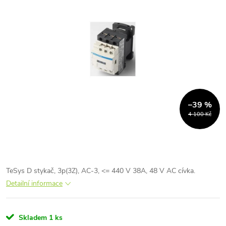
–39 %
4 100 Kč
TeSys D stykač, 3p(3Z), AC-3, <= 440 V 38A, 48 V AC cívka.
Detailní informace
Skladem
1 ks