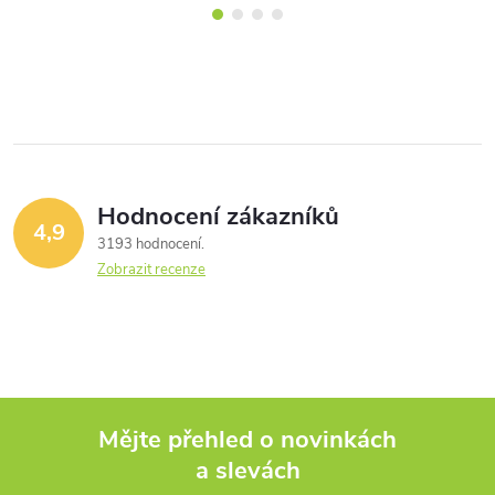
Hodnocení zákazníků
4,9
3193 hodnocení
Zobrazit recenze
Mějte přehled o novinkách
a slevách
Z