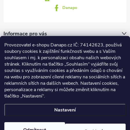
Danapo
Informace pro vás
Provozovatel e-shopu Danapo.cz IČ: 74142623, používá
Dotazník
soubory cookies k zajištění funkčnosti webu a s Vaším
souhlasem i mj. k personalizaci obsahu našich webových
stránek. Kliknutím na tlačítko „Souhlasím“ vyjádříte svůj
Co upřednosťnujete?
souhlas s využíváním cookies a předáním údajů o chování
na webu pro zobrazení cílené reklamy na sociálních sítích a
Počet hlasů:
437
reklamních sítích na dalších webech. Nastavení cookies,
Facebook
personalizace a reklamy si můžete změnit kliknutím na
tlačítko „Nastavení“.
Nastavení
Copyright 2026
DANAPO - David Černý
. Všechna práva vyhrazena.
Upravit nastavení cookies