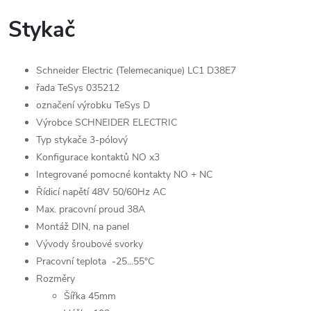
Stykač
Schneider Electric (Telemecanique) LC1 D38E7
řada TeSys 035212
označení výrobku TeSys D
Výrobce SCHNEIDER ELECTRIC
Typ stykače 3-pólový
Konfigurace kontaktů NO x3
Integrované pomocné kontakty NO + NC
Řídicí napětí 48V 50/60Hz AC
Max. pracovní proud 38A
Montáž DIN, na panel
Vývody šroubové svorky
Pracovní teplota -25...55°C
Rozměry
Šířka 45mm