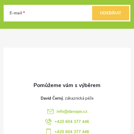
á
E-mail
ODEBÍRAT
p
a
t
í
David Černý
info
@
danapo.cz
+420 604 377 446
+420 604 377 446