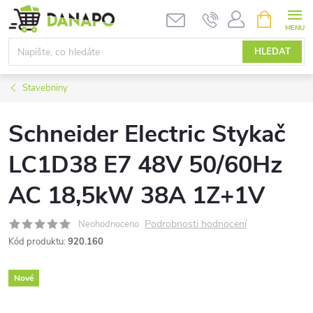
Přejít
NÁKUPNÍ
KOŠÍK
na
obsah
HLEDAT
Stavebniny
Schneider Electric Stykač
LC1D38 E7 48V 50/60Hz
AC 18,5kW 38A 1Z+1V
Podrobnosti hodnocení
Neohodnoceno
Kód produktu:
920.160
Nové