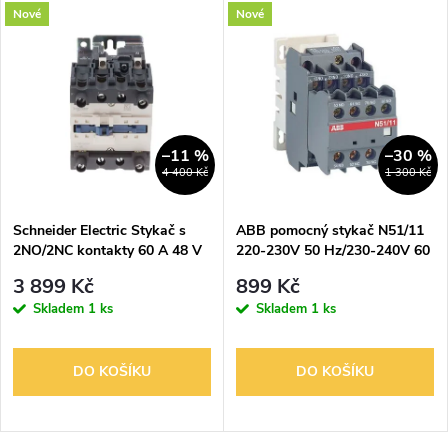
Nové
Nové
–11 %
–30 %
4 400 Kč
1 300 Kč
Schneider Electric Stykač s
ABB pomocný stykač N51/11
2NO/2NC kontakty 60 A 48 V
220-230V 50 Hz/230-240V 60
AC TeSys 007026
Hz
3 899 Kč
899 Kč
Skladem
1 ks
Skladem
1 ks
DO KOŠÍKU
DO KOŠÍKU