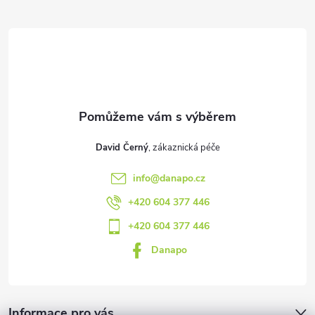
a
t
í
David Černý
info
@
danapo.cz
+420 604 377 446
+420 604 377 446
Danapo
Informace pro vás