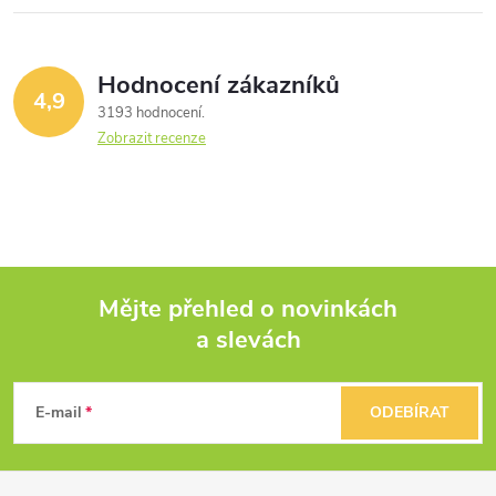
Hodnocení zákazníků
4,9
3193 hodnocení
Zobrazit recenze
Mějte přehled o novinkách
a slevách
Z
á
E-mail
ODEBÍRAT
p