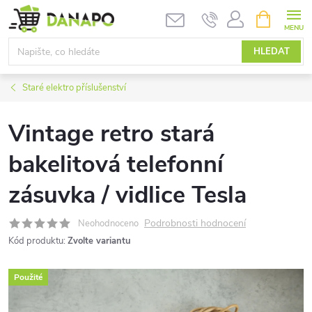
Přejít
NÁKUPNÍ
KOŠÍK
na
obsah
HLEDAT
Staré elektro příslušenství
Vintage retro stará
bakelitová telefonní
zásuvka / vidlice Tesla
Podrobnosti hodnocení
Neohodnoceno
Kód produktu:
Zvolte variantu
Použité