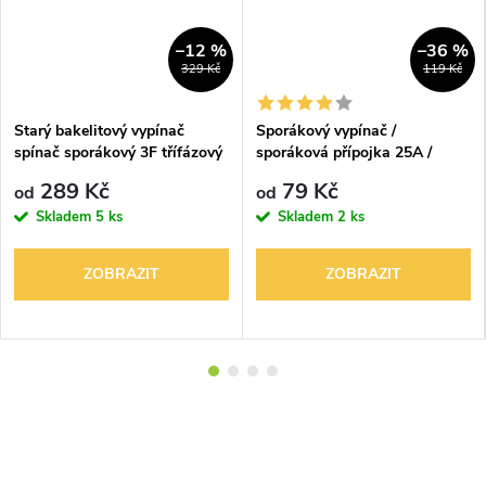
–12 %
–36 %
329 Kč
119 Kč
Starý bakelitový vypínač
Sporákový vypínač /
spínač sporákový 3F třífázový
sporáková přípojka 25A /
16A 380V 3535
380V zápustný
289 Kč
79 Kč
od
od
Skladem
5 ks
Skladem
2 ks
ZOBRAZIT
ZOBRAZIT