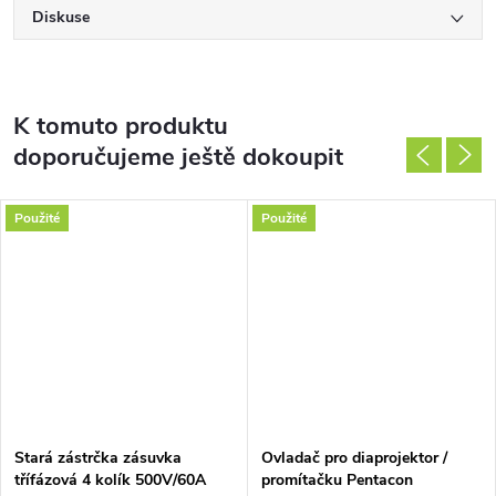
Diskuse
K tomuto produktu
doporučujeme ještě dokoupit
Použité
Použité
DARMA
Stará zástrčka zásuvka
Ovladač pro diaprojektor /
třífázová 4 kolík 500V/60A
promítačku Pentacon