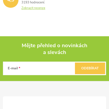
3193 hodnocení
Zobrazit recenze
Mějte přehled o novinkách
a slevách
Z
á
E-mail
ODEBÍRAT
p
a
t