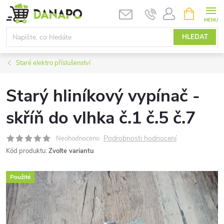
Přejít
NÁKUPNÍ
KOŠÍK
na
obsah
HLEDAT
Staré elektro příslušenství
Starý hliníkový vypínač -
skříň do vlhka č.1 č.5 č.7
Podrobnosti hodnocení
Neohodnoceno
Kód produktu:
Zvolte variantu
Použité