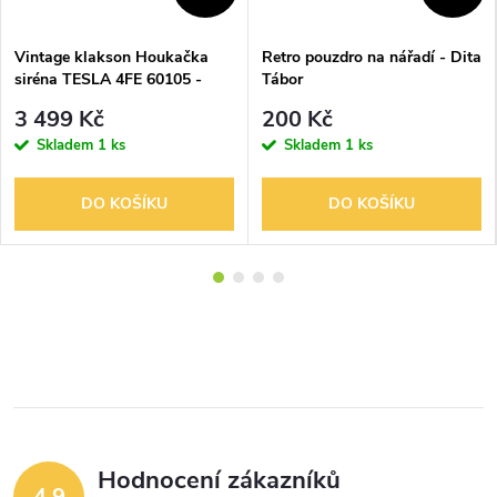
Vintage klakson Houkačka
Retro pouzdro na nářadí - Dita
siréna TESLA 4FE 60105 -
Tábor
220V nevýbušná
3 499 Kč
200 Kč
Skladem
1 ks
Skladem
1 ks
DO KOŠÍKU
DO KOŠÍKU
Hodnocení zákazníků
4,9