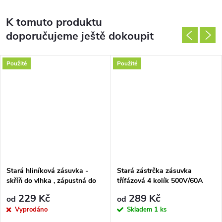
K tomuto produktu
doporučujeme ještě dokoupit
Použité
Použité
Stará hliníková zásuvka -
Stará zástrčka zásuvka
skříň do vlhka , zápustná do
třífázová 4 kolík 500V/60A
krabice 220V
keramická
229 Kč
289 Kč
od
od
Vyprodáno
Skladem
1 ks