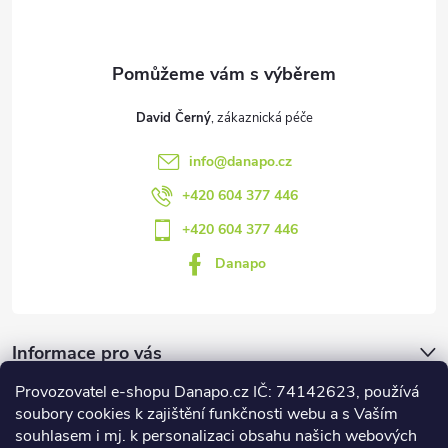
í
David Černý
info
@
danapo.cz
+420 604 377 446
+420 604 377 446
Danapo
Informace pro vás
Provozovatel e-shopu Danapo.cz IČ: 74142623, používá
Dotazník
soubory cookies k zajištění funkčnosti webu a s Vaším
souhlasem i mj. k personalizaci obsahu našich webových