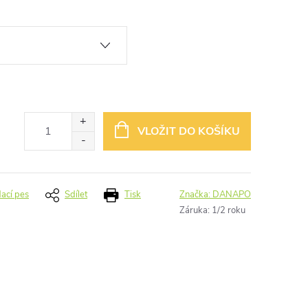
VLOŽIT DO KOŠÍKU
dací pes
Sdílet
Tisk
Značka:
DANAPO
Záruka
:
1/2 roku