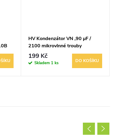
HV Kondenzátor VN ,90 µF /
Vintage 
10B
2100 mikrovlnné trouby
smaltov
Norma
199 Kč
449 K
ŠÍKU
DO KOŠÍKU
Skladem
1 ks
Sklad