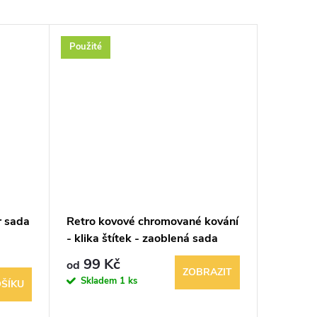
Použité
Použité
r sada
Retro kovové chromované kování
Zlacené 
- klika štítek - zaoblená sada
stopce s
Bohemi
1 289
99 Kč
od
ZOBRAZIT
Sklad
Skladem
1 ks
ŠÍKU
1 balení