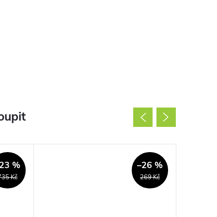
oupit
Použité
23 %
–26 %
735 Kč
269 Kč