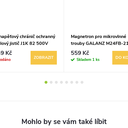
 napěťový chránič ochranný
Magnetron pro mikrovlnné
lový jistič J1K 82 500V
trouby GALANZ M24FB-2
9 Kč
559 Kč
ZOBRAZIT
DO KO
rodáno
Skladem
1 ks