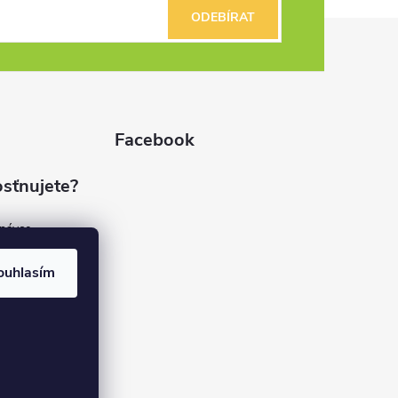
ODEBÍRAT
Facebook
sťnujete?
dnávce
(7%)
rvis
ouhlasím
(9%)
rma
(84%)
37