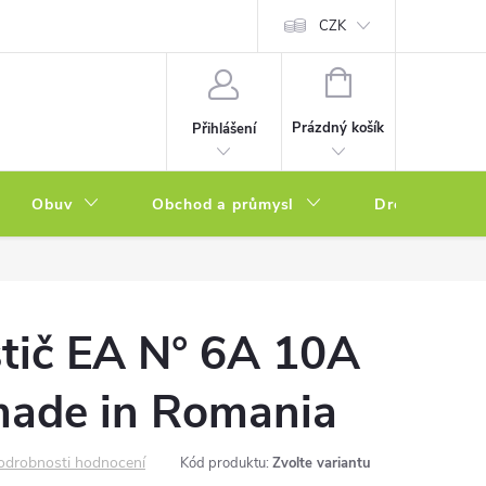
a zboží
Podmínky ochrany osobních údajů
CZK
Soubory cookies
N
NÁKUPNÍ
KOŠÍK
Prázdný košík
Přihlášení
Obuv
Obchod a průmysl
Drogerie
istič EA N° 6A 10A
ade in Romania
odrobnosti hodnocení
Kód produktu:
Zvolte variantu