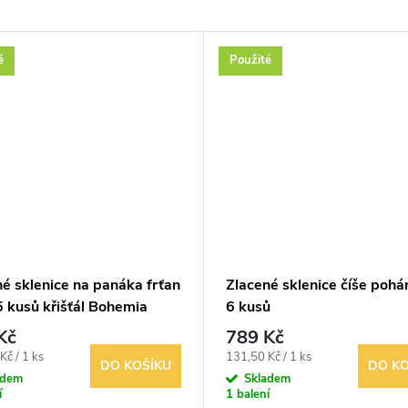
é
Použité
é sklenice na panáka frťan
Zlacené sklenice číše pohá
5 kusů křišťál Bohemia
6 kusů
Kč
789 Kč
Měrná
Kč / 1 ks
131,50 Kč / 1 ks
DO KOŠÍKU
DO KO
cena:
adem
Skladem
í
1 balení