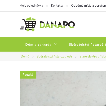
Přejít
Moje objednávka
Kontakty
Odběrná místa a doručen
na
obsah
Dům a zahrada
Sběratelství / staroži
Domů
Sběratelství / starožitnosti
Staré elektro příslu
Použité