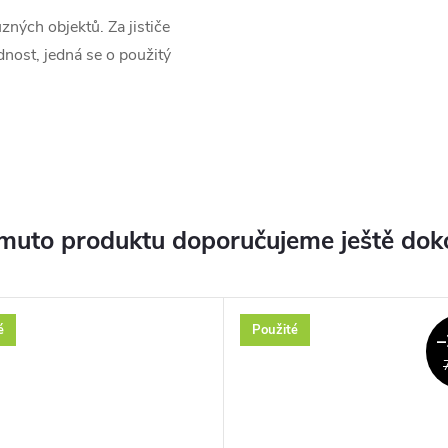
zných objektů. Za jističe
nost, jedná se o použitý
muto produktu doporučujeme ještě dok
é
Použité
–