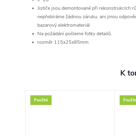
Jističe jsou demontované při rekonstrukcích rů
nepřebíráme žádnou záruku, ani jinou odpověd
bazarový elektromateriál
Na požádání pošleme fotky detailů.
rozměr 115x25x85mm
K to
Použité
Použit