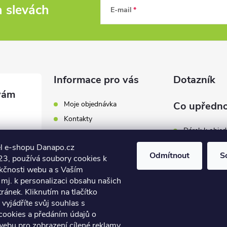
a slevách
E-mail
Informace pro vás
Dotazník
Moje objednávka
Co upředno
Kontakty
Dárek k obje
Odběrná místa a doručení
l e-shopu Danapo.cz
Hodnocení obchodu
Zákaznický se
Odmítnout
S
3, používá soubory cookies k
Obchodní podmínky
nkčnosti webu a s Vaším
Dopravu zda
.cz
Reklamace a výměna zboží
mj. k personalizaci obsahu našich
7 446
ánek. Kliknutím na tlačítko
Počet hlasů:
4
Podmínky ochrany osobních
údajů
vyjádříte svůj souhlas s
7 446
cookies a předáním údajů o
Soubory cookies
webu pro zobrazení cílené reklamy