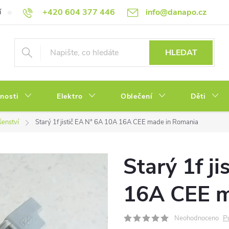
+420 604 377 446
info@danapo.cz
í
Hodnocení obchodu
Obchodní podmínky
Reklamace a výměn
HLEDAT
tnosti
Elektro
Oblečení
Děti
šenství
Starý 1f jistič EA N° 6A 10A 16A CEE made in Romania
Starý 1f j
16A CEE m
P
Neohodnoceno