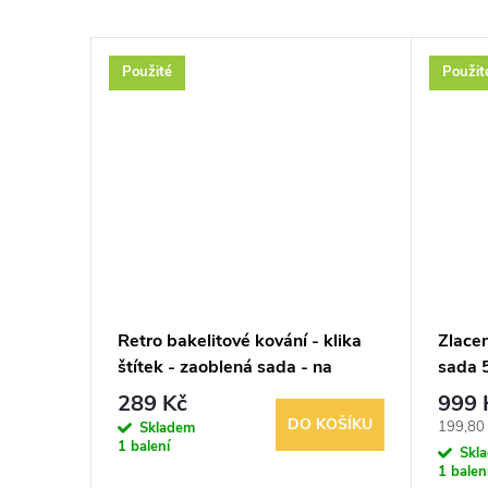
Použité
Použit
 klika
Retro bakelitové kování - klika
Zlacen
štítek - zaoblená sada - na
sada 
dozický klíč
289 Kč
999 
KOŠÍKU
DO KOŠÍKU
Měrná
199,80 
Skladem
1 balení
cena:
Skl
1 balen