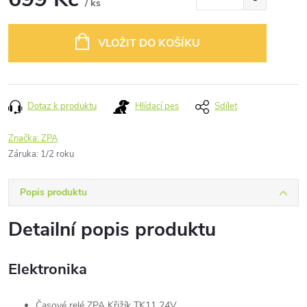
/ ks
Měrná
cena:
VLOŽIT DO KOŠÍKU
Dotaz k produktu
Hlídací pes
Sdílet
Značka:
ZPA
Záruka
:
1/2 roku
Popis produktu
Detailní popis produktu
Elektronika
Časové relé
ZPA Křižík
TK11 24V