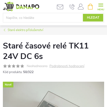
Přejít
NÁKUPNÍ
KOŠÍK
na
obsah
HLEDAT
Staré elektro příslušenství
Staré časové relé TK11
24V DC 6s
Podrobnosti hodnocení
Neohodnoceno
Kód produktu:
50/322
Nové