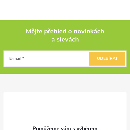
Mějte přehled o novinkách
a slevách
Z
á
E-mail
ODEBÍRAT
p
a
t
í