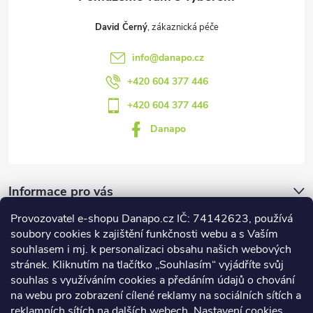
David Černý
info
@
danapo.cz
+420 604 377 446
+420 604 377 446
Danapo
Informace pro vás
Provozovatel e-shopu Danapo.cz IČ: 74142623, používá
Dotazník
soubory cookies k zajištění funkčnosti webu a s Vaším
souhlasem i mj. k personalizaci obsahu našich webových
stránek. Kliknutím na tlačítko „Souhlasím“ vyjádříte svůj
Co upřednosťnujete?
souhlas s využíváním cookies a předáním údajů o chování
na webu pro zobrazení cílené reklamy na sociálních sítích a
Počet hlasů:
437
reklamních sítích na dalších webech. Nastavení cookies,