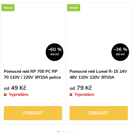
Nové
Nové
–60 %
–36 %
DARMA
49 Kč
89 Kč
Pomocné relé RP 700 PC RP
Pomocné relé Lumel R-15 24V
70 110V / 220V 3P/10A patice
48V 110V 220V 3P/10A
ZC
4P/10A
49 Kč
79 Kč
od
od
Vyprodáno
Vyprodáno
ZOBRAZIT
ZOBRAZIT