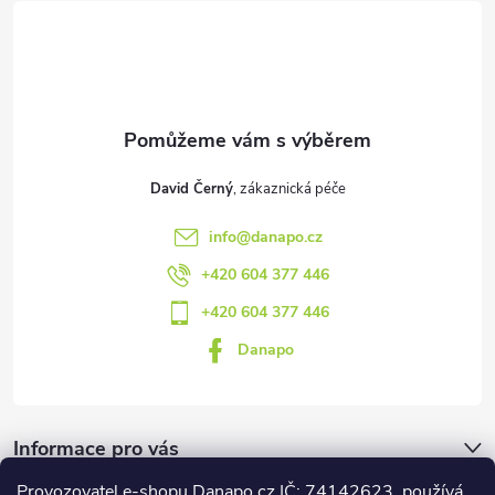
t
í
David Černý
info
@
danapo.cz
+420 604 377 446
+420 604 377 446
Danapo
Informace pro vás
Provozovatel e-shopu Danapo.cz IČ: 74142623, používá