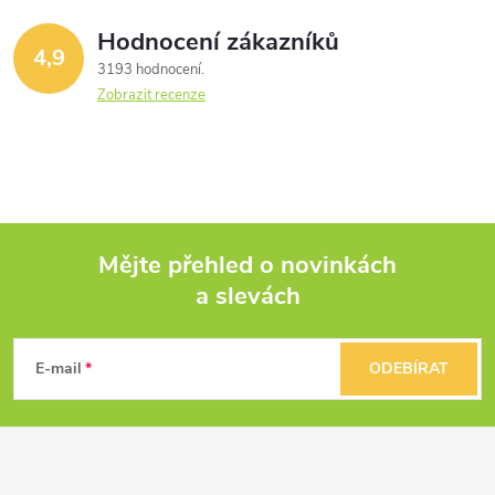
Hodnocení zákazníků
4,9
3193 hodnocení
Zobrazit recenze
Mějte přehled o novinkách
a slevách
Z
á
E-mail
ODEBÍRAT
p
a