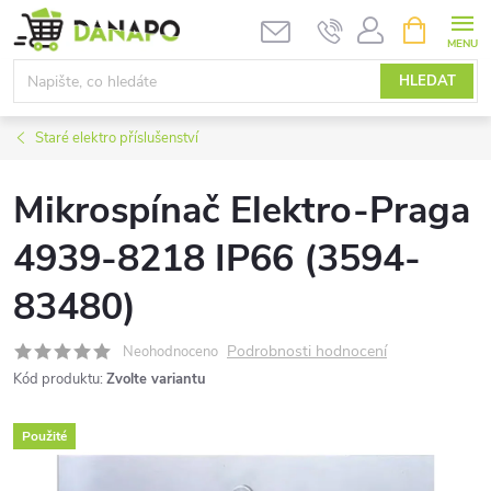
Přejít
NÁKUPNÍ
KOŠÍK
na
obsah
HLEDAT
Staré elektro příslušenství
Mikrospínač Elektro-Praga
4939-8218 IP66 (3594-
83480)
Podrobnosti hodnocení
Neohodnoceno
Kód produktu:
Zvolte variantu
Použité