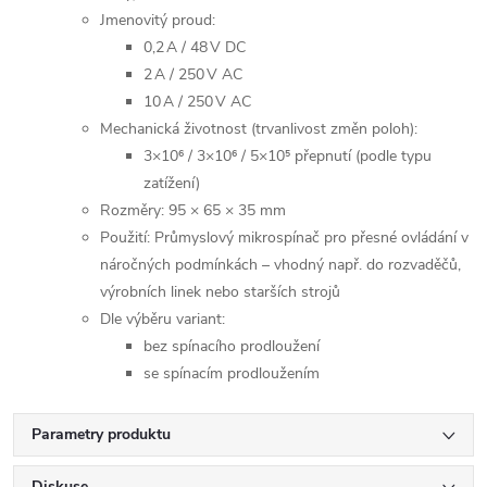
Jmenovitý proud:
0,2 A / 48 V DC
2 A / 250 V AC
10 A / 250 V AC
Mechanická životnost (trvanlivost změn poloh):
3×10⁶ / 3×10⁶ / 5×10⁵ přepnutí (podle typu
zatížení)
Rozměry: 95 × 65 × 35 mm
Použití: Průmyslový mikrospínač pro přesné ovládání v
náročných podmínkách – vhodný např. do rozvaděčů,
výrobních linek nebo starších strojů
Dle výběru variant:
bez spínacího prodloužení
se spínacím prodloužením
Parametry produktu
Diskuse