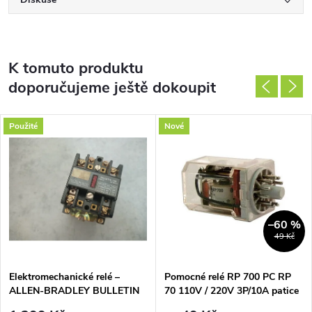
K tomuto produktu
doporučujeme ještě dokoupit
Použité
Nové
–60 %
49 Kč
Elektromechanické relé –
Pomocné relé RP 700 PC RP
ALLEN-BRADLEY BULLETIN
70 110V / 220V 3P/10A patice
700, TYPE N (AC RELAY)
ZC