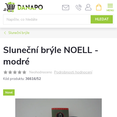
Přejít
NÁKUPNÍ
KOŠÍK
na
obsah
HLEDAT
Sluneční brýle
Sluneční brýle NOELL -
modré
Podrobnosti hodnocení
Neohodnoceno
Kód produktu:
36616/52
Nové