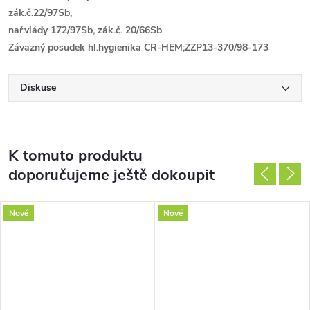
zák.č.22/97Sb,
nař.vlády 172/97Sb, zák.č. 20/66Sb
Závazný posudek hl.hygienika CR-HEM;ZZP13-370/98-173
Diskuse
K tomuto produktu
doporučujeme ještě dokoupit
Nové
Nové