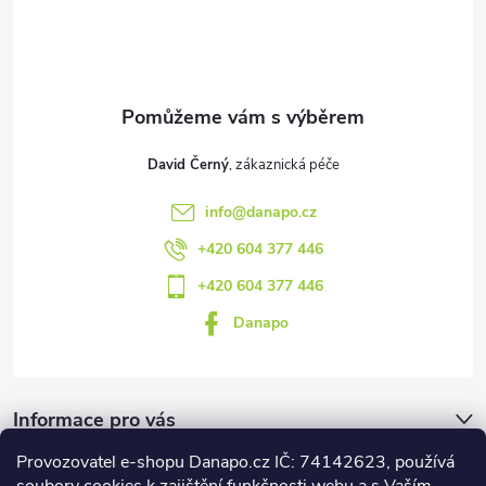
t
í
David Černý
info
@
danapo.cz
+420 604 377 446
+420 604 377 446
Danapo
Informace pro vás
Provozovatel e-shopu Danapo.cz IČ: 74142623, používá
Dotazník