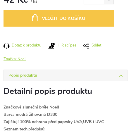
/ ks
Měrná
cena:
VLOŽIT DO KOŠÍKU
Dotaz k produktu
Hlídací pes
Sdílet
Značka:
Noell
Popis produktu
Detailní popis produktu
Značkové sluneční brýle Noell
Barva modrá žíhovaná D330
Zajišťují 100% ochranu před paprsky UVA,UVB i UVC
Seznam tech.předpisů: