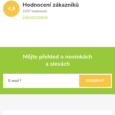
Hodnocení zákazníků
4,9
3197 hodnocení
Zobrazit recenze
Mějte přehled o novinkách
a slevách
Z
á
E-mail
ODEBÍRAT
p
a