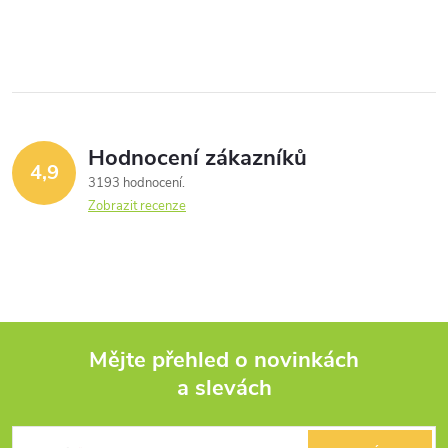
Hodnocení zákazníků
4,9
3193 hodnocení
Zobrazit recenze
Mějte přehled o novinkách
a slevách
Z