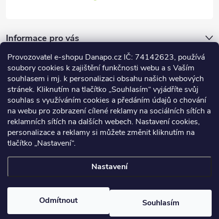
Informace pro vás
Provozovatel e-shopu Danapo.cz IČ: 74142623, používá
Dotazník
soubory cookies k zajištění funkčnosti webu a s Vaším
souhlasem i mj. k personalizaci obsahu našich webových
stránek. Kliknutím na tlačítko „Souhlasím“ vyjádříte svůj
Co upřednosťnujete?
souhlas s využíváním cookies a předáním údajů o chování
na webu pro zobrazení cílené reklamy na sociálních sítích a
Počet hlasů:
437
reklamních sítích na dalších webech. Nastavení cookies,
Facebook
personalizace a reklamy si můžete změnit kliknutím na
tlačítko „Nastavení“.
Nastavení
Copyright 2026
DANAPO - David Černý
. Všechna práva vyhrazena.
Upravit nastavení cookies
Odmítnout
Souhlasím
Vytvořil Shoptet