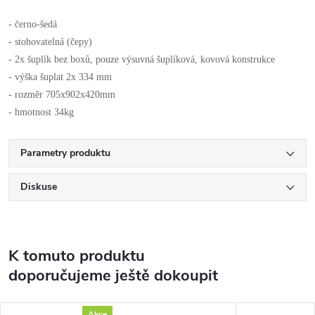
- černo-šedá
- stohovatelná (čepy)
- 2x šuplík bez boxů, pouze výsuvná šuplíková, kovová konstrukce
- výška šuplat 2x 334 mm
- rozměr 705x902x420mm
- hmotnost 34kg
Parametry produktu
Diskuse
K tomuto produktu
doporučujeme ještě dokoupit
Akce