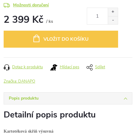
Možnosti doručení
2 399 Kč
/ ks
Měrná
cena:
VLOŽIT DO KOŠÍKU
Dotaz k produktu
Hlídací pes
Sdílet
Značka:
DANAPO
Popis produktu
Detailní popis produktu
Kartotéková skříň výsuvná