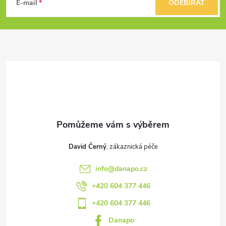
á
E-mail
ODEBÍRAT
p
a
t
í
David Černý
info
@
danapo.cz
+420 604 377 446
+420 604 377 446
Danapo