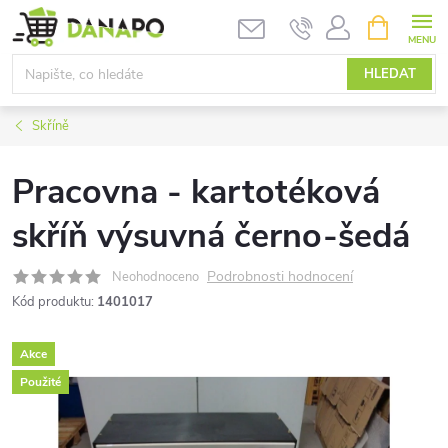
Přejít
NÁKUPNÍ
KOŠÍK
na
obsah
HLEDAT
Skříně
Pracovna - kartotéková
skříň výsuvná černo-šedá
Podrobnosti hodnocení
Neohodnoceno
Kód produktu:
1401017
Akce
Použité