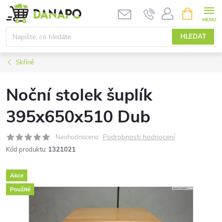
Přejít
NÁKUPNÍ
KOŠÍK
na
obsah
HLEDAT
Skříně
Noční stolek šuplík
395x650x510 Dub
Podrobnosti hodnocení
Neohodnoceno
Kód produktu:
1321021
Akce
Použité