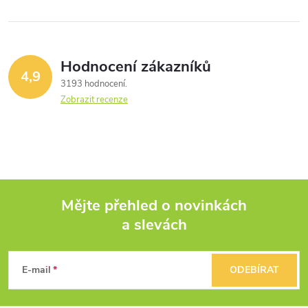
Hodnocení zákazníků
4,9
3193 hodnocení
Zobrazit recenze
Mějte přehled o novinkách
a slevách
Z
á
E-mail
ODEBÍRAT
p