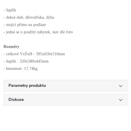
- šuplík
- dekor-dub, dřevotříska, dýha
- stojící přímo na podlaze
- jedná se o použitý nábytek, stav dle foto
Rozměry
- celkové VxŠxH - 395x650x510mm
- šuplík : 320x580x445mm
- hmotnost- 17,74kg
Parametry produktu
Diskuse