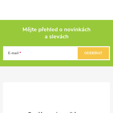
Mějte přehled o novinkách
a slevách
Z
á
E-mail
ODEBÍRAT
p
a
t
í