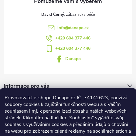
David Černý
info
@
danapo.cz
+420 604 377 446
+420 604 377 446
Danapo
Informace pro vás
Provozovatel e-shopu Danapo.cz IČ: 74142623, používá
Dotazník
soubory cookies k zajištění funkčnosti webu a s Vaším
souhlasem i mj. k personalizaci obsahu našich webových
stránek. Kliknutím na tlačítko „Souhlasím“ vyjádříte svůj
Co upřednosťnujete?
souhlas s využíváním cookies a předáním údajů o chování
na webu pro zobrazení cílené reklamy na sociálních sítích a
Počet hlasů:
437