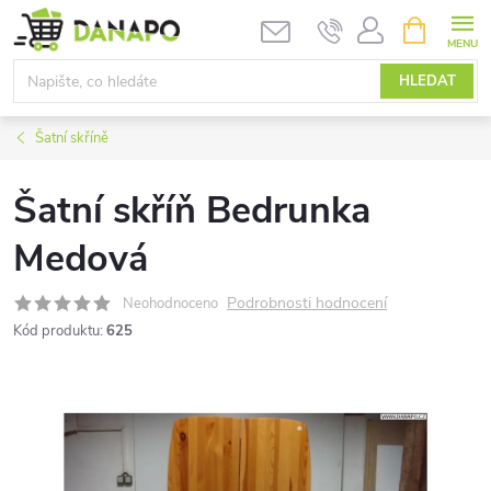
Přejít
NÁKUPNÍ
KOŠÍK
na
obsah
HLEDAT
Šatní skříně
Šatní skříň Bedrunka
Medová
Podrobnosti hodnocení
Neohodnoceno
Kód produktu:
625