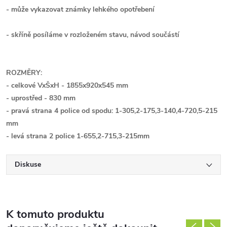
- může vykazovat známky lehkého opotřebení
- skříně posíláme v rozloženém stavu, návod součástí
ROZMĚRY:
- celkové VxŠxH
-
1855
x920x545
mm
- uprostřed - 830 mm
- pravá strana 4 police od spodu:
1-305,2-175,3-140,4-720,5-215
mm
- levá strana 2 police 1-655,2-715,3-215mm
Diskuse
K tomuto produktu