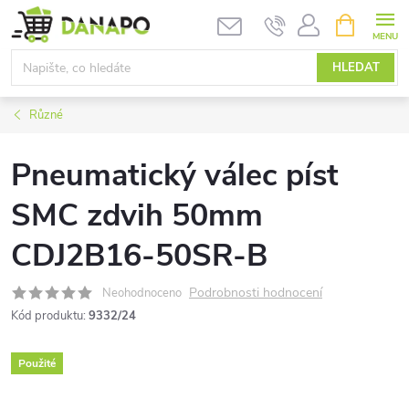
Přejít
NÁKUPNÍ
KOŠÍK
na
obsah
HLEDAT
Různé
Pneumatický válec píst
SMC zdvih 50mm
CDJ2B16-50SR-B
Podrobnosti hodnocení
Neohodnoceno
Kód produktu:
9332/24
Použité