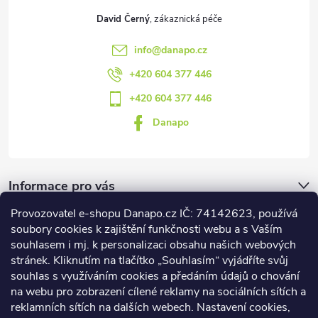
David Černý
info
@
danapo.cz
+420 604 377 446
+420 604 377 446
Danapo
Informace pro vás
Provozovatel e-shopu Danapo.cz IČ: 74142623, používá
Dotazník
soubory cookies k zajištění funkčnosti webu a s Vaším
souhlasem i mj. k personalizaci obsahu našich webových
stránek. Kliknutím na tlačítko „Souhlasím“ vyjádříte svůj
Co upřednosťnujete?
souhlas s využíváním cookies a předáním údajů o chování
na webu pro zobrazení cílené reklamy na sociálních sítích a
Počet hlasů:
437
reklamních sítích na dalších webech. Nastavení cookies,