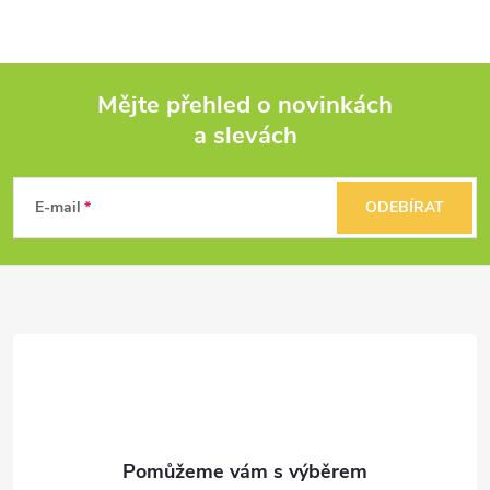
Mějte přehled o novinkách
a slevách
Z
á
E-mail
ODEBÍRAT
p
a
t
í