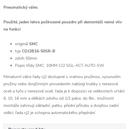
Pneumatický válec
Použité, jeden lehce poškozené pouzdro při demontáži nemá vliv
na funkci
originál
SMC
typ
CDJ2B16-50SR-B
zdvih 50mm
Popis třídy SMC: 10MM CJ2 SGL-ACT AUTO-SW
Miniaturní válce řady cj2 dostupné s vratnou pružinou, vysunutím
pružiny nebo dvojčinným provedením nabízejí trubky z nerezové
oceli a tyče z nerezové oceli.
řada je k dispozici ve velikostech vrtání
6, 10, 16 mm a délkách zdvihu od 1/2 palce.
do 8in.. možnosti
montáže zahrnují základní, patku, přední přírubu a dvojitou zadní
vidlici.
řada cj2 je schopna automatického přepínání