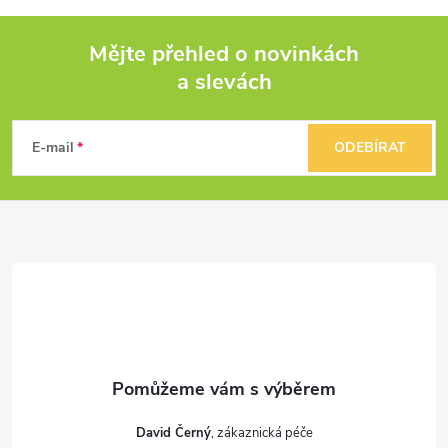
Mějte přehled o novinkách
a slevách
Z
á
E-mail
ODEBÍRAT
p
a
t
í
David Černý