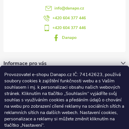
info
@
danapo.cz
+420 604 377 446
+420 604 377 446
Danapo
Informace pro vás
Provozovatel e-shopu Danapo.cz IČ: 74142623, používá
Dotazník
soubory cookies k zajištění funkčnosti webu a s Vaším
souhlasem i mj. k personalizaci obsahu našich webových
stránek. Kliknutím na tlačítko „Souhlasím“ vyjádříte svůj
Co upřednosťnujete?
souhlas s využíváním cookies a předáním údajů o chování
na webu pro zobrazení cílené reklamy na sociálních sítích a
Počet hlasů:
437
reklamních sítích na dalších webech. Nastavení cookies,
Facebook
personalizace a reklamy si můžete změnit kliknutím na
tlačítko „Nastavení“.