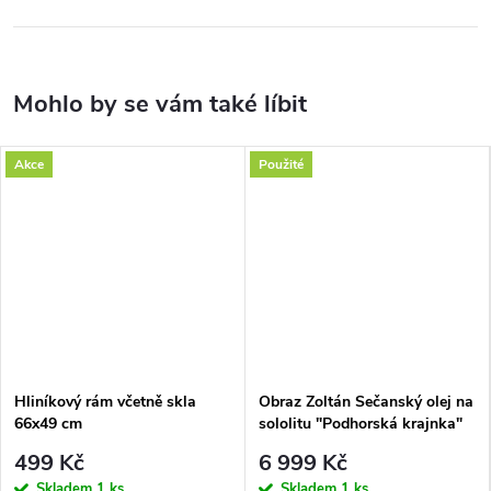
Akce
Použité
Hliníkový rám včetně skla
Obraz Zoltán Sečanský olej na
66x49 cm
sololitu "Podhorská krajnka"
1979 ,70x40
499 Kč
6 999 Kč
Skladem
1 ks
Skladem
1 ks