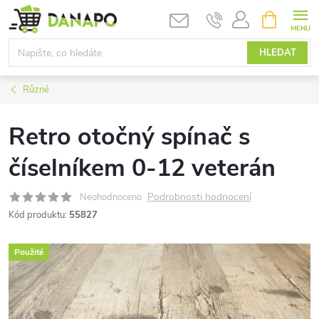
Přejít
NÁKUPNÍ
KOŠÍK
na
obsah
HLEDAT
Různé
Retro otočný spínač s
číselníkem 0-12 veterán
Podrobnosti hodnocení
Neohodnoceno
Kód produktu:
55827
Použité