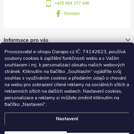
+420 604 377 446
Danapo
Informace pro vás
Provozovatel e-shopu Danapo.cz IČ: 74142623, používá
Dotazník
soubory cookies k zajištění funkčnosti webu a s Vaším
souhlasem i mj. k personalizaci obsahu našich webových
stránek. Kliknutím na tlačítko „Souhlasím“ vyjádříte svůj
Co upřednosťnujete?
souhlas s využíváním cookies a předáním údajů o chování
na webu pro zobrazení cílené reklamy na sociálních sítích a
Počet hlasů:
437
reklamních sítích na dalších webech. Nastavení cookies,
Facebook
personalizace a reklamy si můžete změnit kliknutím na
tlačítko „Nastavení“.
Nastavení
Copyright 2026
DANAPO - David Černý
. Všechna práva vyhrazena.
Upravit nastavení cookies