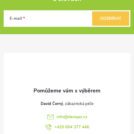
Z
á
E-mail
ODEBÍRAT
p
a
t
í
David Černý
info
@
danapo.cz
+420 604 377 446