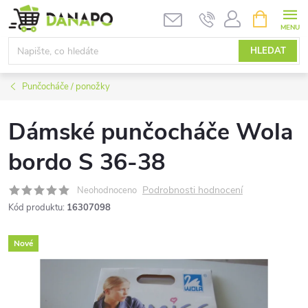
Přejít
NÁKUPNÍ
KOŠÍK
na
obsah
HLEDAT
Punčocháče / ponožky
Dámské punčocháče Wola
bordo S 36-38
Podrobnosti hodnocení
Neohodnoceno
Kód produktu:
16307098
Nové