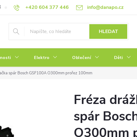
+420 604 377 446
info@danapo.cz
í
Hodnocení obchodu
Obchodní podmínky
Reklamace a výměn
HLEDAT
tnosti
Elektro
Oblečení
Děti
ezačka spár Bosch GSF100A O300mm prořez 100mm
Fréza dráž
spár Bosc
O300mm p