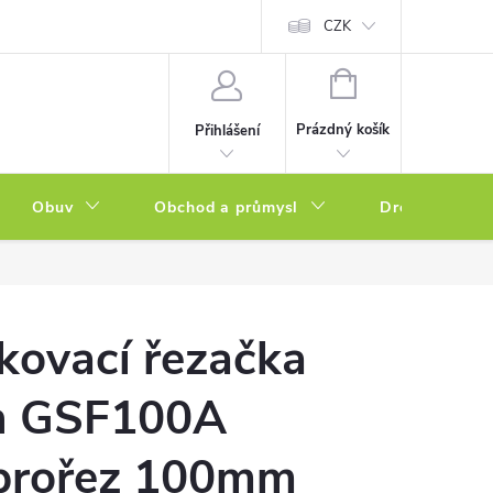
a zboží
Podmínky ochrany osobních údajů
CZK
Soubory cookies
N
NÁKUPNÍ
KOŠÍK
Prázdný košík
Přihlášení
Obuv
Obchod a průmysl
Drogerie
kovací řezačka
h GSF100A
rořez 100mm