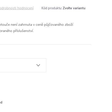
odrobnosti hodnocení
Kód produktu:
Zvolte variantu
kotouče není zahrnuta v ceně půjčovaného zboží
ybraného příslušenství.
od