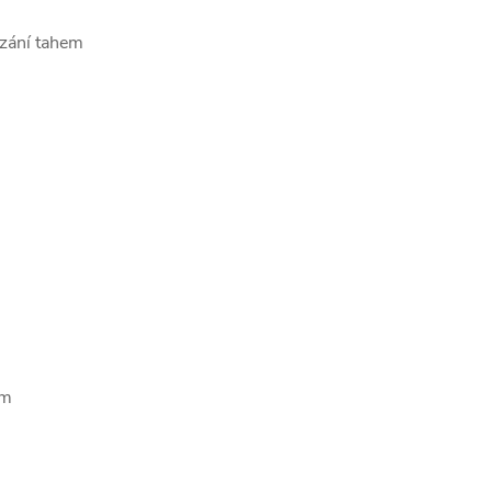
ezání tahem
mm