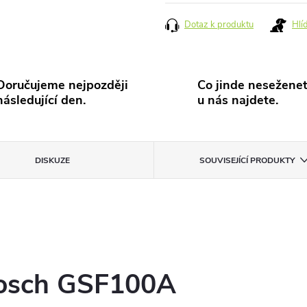
cena:
Dotaz k produktu
Hlí
Doručujeme nejpozději
Co jinde neseženet
následující den.
u nás najdete.
DISKUZE
SOUVISEJÍCÍ PRODUKTY
Bosch GSF100A