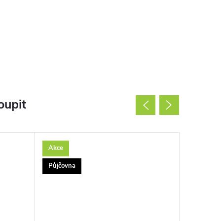
oupit
Akce
Akce
Půjčovna
Půjčovna