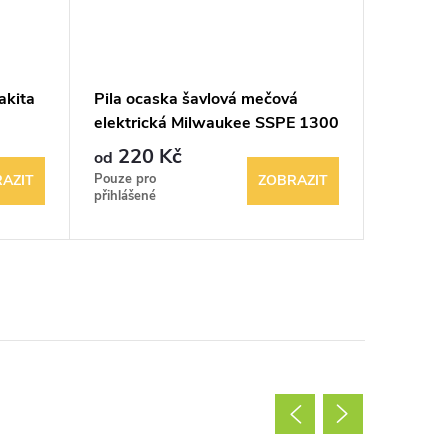
akita
Pila ocaska šavlová mečová
Aku vrt
elektrická Milwaukee SSPE 1300
Makita
QX
220 Kč
140
od
od
Pouze pro
Pouze pr
AZIT
ZOBRAZIT
přihlášené
přihlášen