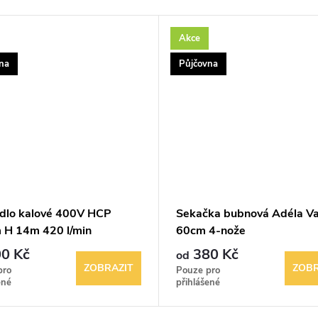
Akce
na
Půjčovna
dlo kalové 400V HCP
Sekačka bubnová Adéla Va
H 14m 420 l/min
60cm 4-nože
0 Kč
380 Kč
od
ZOBRAZIT
ZOBR
pro
Pouze pro
ené
přihlášené