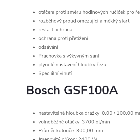
otáčení proti směru hodinových ručiček pro ř
rozběhový proud omezující a měkký start
restart ochrana
ochrana proti přetížení
odsávání
Prachovka s výkyvným sání
plynulé nastavení hloubky řezu
Speciální vinutí
Bosch GSF100A
nastavitelná hloubka drážky: 0.00 / 100.00 
volnoběžné otáčky: 3700 ot/min
Průměr kotouče: 300,00 mm
Jmenovitý příkon: 2400 W