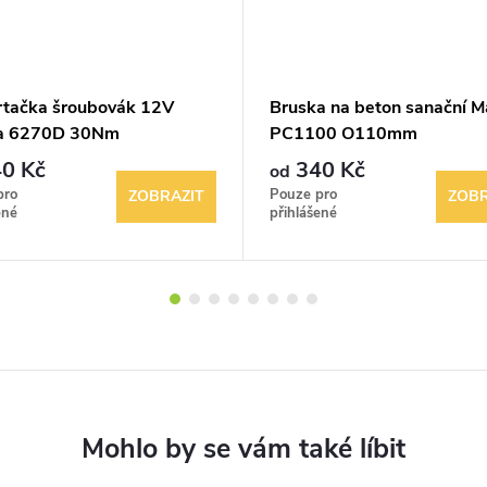
rtačka šroubovák 12V
Bruska na beton sanační M
a 6270D 30Nm
PC1100 O110mm
0 Kč
340 Kč
od
pro
Pouze pro
ZOBRAZIT
ZOBR
ené
přihlášené