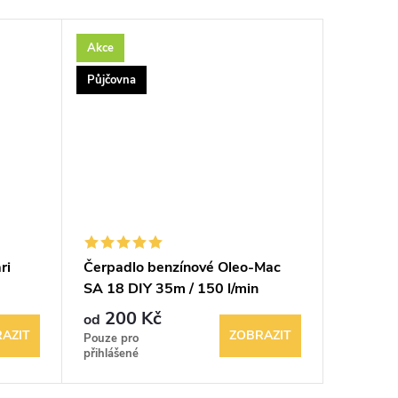
Akce
Akce
Půjčovna
Půjčovna
ri
Čerpadlo benzínové Oleo-Mac
Nůžky na
SA 18 DIY 35m / 150 l/min
Makita 
200 Kč
180
od
od
AZIT
ZOBRAZIT
Pouze pro
Pouze pr
přihlášené
přihlášen