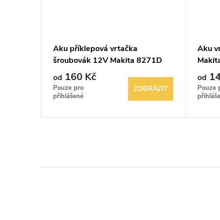
ní 46mm
Aku příklepová vrtačka
Aku v
WX427
šroubovák 12V Makita 8271D
Makit
2Ah 30Nm
160 Kč
14
od
od
Pouze pro
Pouze 
BRAZIT
ZOBRAZIT
přihlášené
přihláš