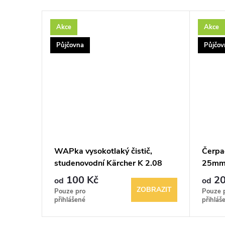
Akce
Akce
Půjčovna
Půjčov
ické
WAPka vysokotlaký čistič,
Čerpa
ostřih
studenovodní Kärcher K 2.08
25mm 
100bar
100 Kč
20
od
od
BRAZIT
ZOBRAZIT
Pouze pro
Pouze 
přihlášené
přihláš