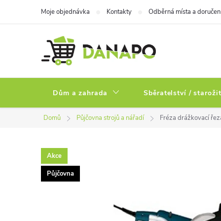
Přejít
Moje objednávka
Kontakty
Odběrná místa a doručen
na
obsah
Dům a zahrada
Sběratelství / staroži
Domů
Půjčovna strojů a nářadí
Fréza drážkovací ř
Akce
Půjčovna