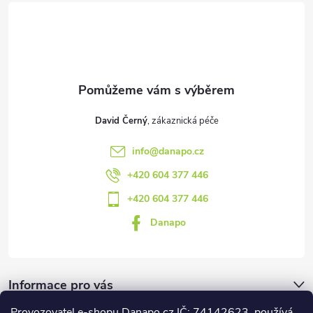
t
í
David Černý
info
@
danapo.cz
+420 604 377 446
+420 604 377 446
Danapo
Informace pro vás
Provozovatel e-shopu Danapo.cz IČ: 74142623, používá