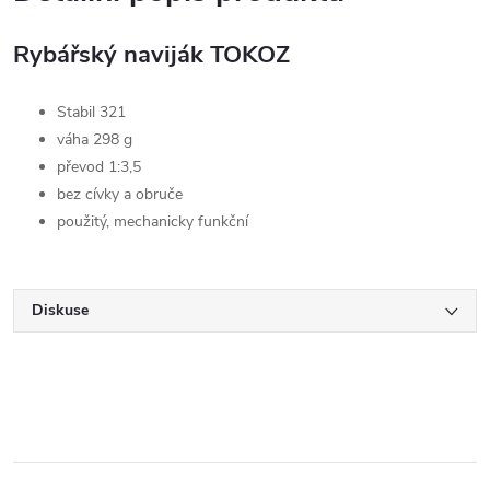
Rybářský naviják TOKOZ
Stabil 321
váha 298 g
převod 1:3,5
bez cívky a obruče
použitý, mechanicky funkční
Diskuse