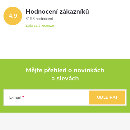
Hodnocení zákazníků
4,9
3193 hodnocení
Zobrazit recenze
Mějte přehled o novinkách
a slevách
Z
á
E-mail
ODEBÍRAT
p
a