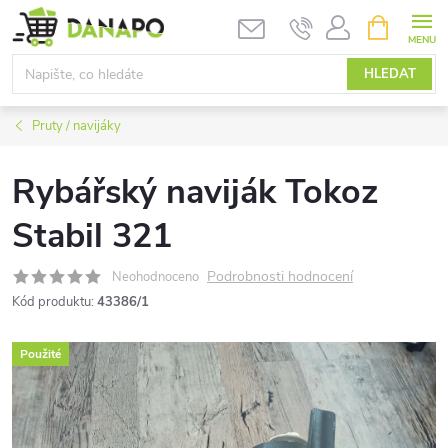
Přejít
NÁKUPNÍ
KOŠÍK
na
obsah
HLEDAT
Pruty / navijáky
Rybářský naviják Tokoz
Stabil 321
Podrobnosti hodnocení
Neohodnoceno
Kód produktu:
43386/1
Použité