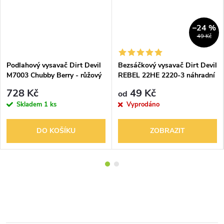
–24 %
49 Kč
Podlahový vysavač Dirt Devil
Bezsáčkový vysavač Dirt Devil
M7003 Chubby Berry - růžový
REBEL 22HE 2220-3 náhradní
díly příslušenství
728 Kč
49 Kč
od
Skladem
1 ks
Vyprodáno
DO KOŠÍKU
ZOBRAZIT