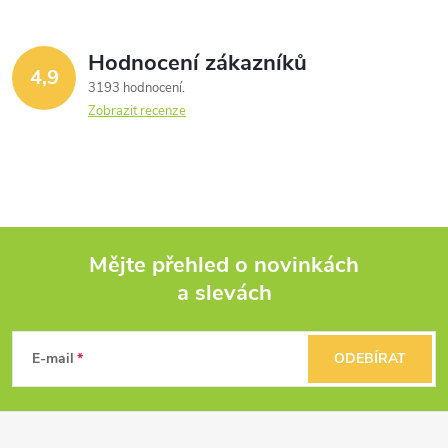
Hodnocení zákazníků
4,9
3193 hodnocení
Zobrazit recenze
Mějte přehled o novinkách
a slevách
Z
á
E-mail
ODEBÍRAT
p