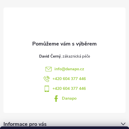
a
t
í
David Černý
info
@
danapo.cz
+420 604 377 446
+420 604 377 446
Danapo
Informace pro vás