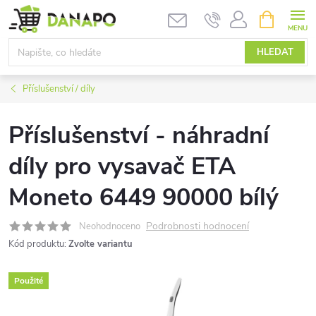
Přejít
NÁKUPNÍ
KOŠÍK
na
obsah
HLEDAT
Příslušenství / díly
Příslušenství - náhradní
díly pro vysavač ETA
Moneto 6449 90000 bílý
Podrobnosti hodnocení
Neohodnoceno
Kód produktu:
Zvolte variantu
Použité