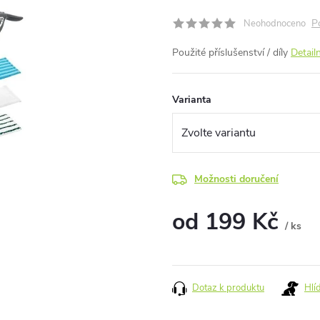
P
Neohodnoceno
Použité příslušenství / díly
Detail
Varianta
Možnosti doručení
od
199 Kč
/ ks
Měrná
cena:
Dotaz k produktu
Hlí