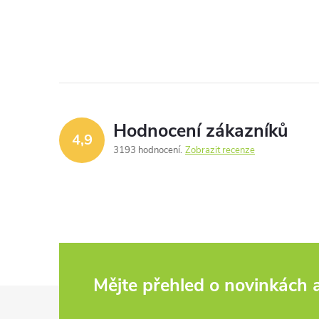
Hodnocení zákazníků
4,9
3193 hodnocení
Zobrazit recenze
Mějte přehled o novinkách
Z