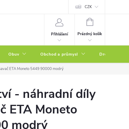
a zboží
Podmínky ochrany osobních údajů
CZK
Soubory cookies
N
NÁKUPNÍ
KOŠÍK
Prázdný košík
Přihlášení
Obuv
Obchod a průmysl
Drogerie
 vysavač ETA Moneto 5449 90000 modrý
ví - náhradní díly
ač ETA Moneto
00 modrý