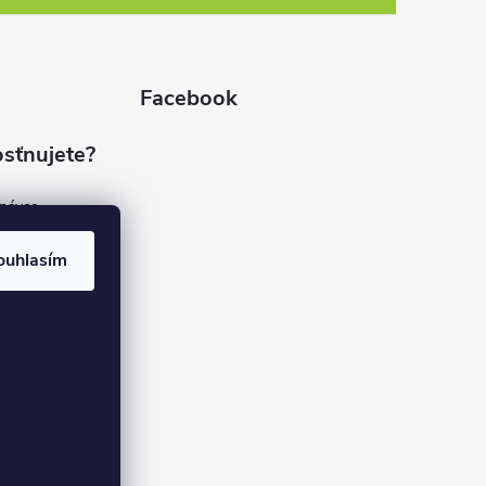
Facebook
sťnujete?
dnávce
(7%)
rvis
ouhlasím
(9%)
rma
(84%)
37