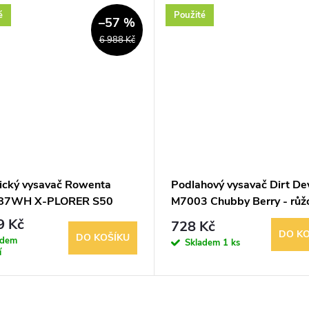
é
Použité
–57 %
6 988 Kč
ický vysavač Rowenta
Podlahový vysavač Dirt Dev
87WH X-PLORER S50
M7003 Chubby Berry - růž
Care
9 Kč
728 Kč
DO KO
DO KOŠÍKU
adem
Skladem
1 ks
í