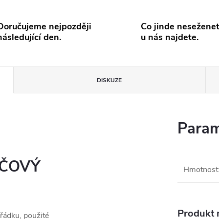
Doručujeme nejpozději
Co jinde neseženet
následující den.
u nás najdete.
DISKUZE
Param
YČOVÝ
Hmotnost
Produkt n
ořádku, použité