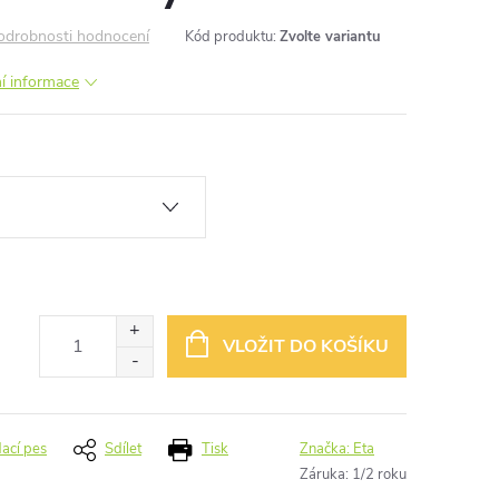
odrobnosti hodnocení
Kód produktu:
Zvolte variantu
ní informace
VLOŽIT DO KOŠÍKU
dací pes
Sdílet
Tisk
Značka:
Eta
Záruka
:
1/2 roku