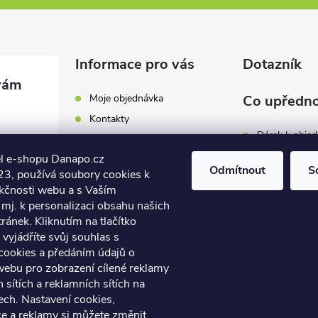
Informace pro vás
Dotazník
Moje objednávka
Co upředno
Kontakty
Dárek k obje
Odběrná místa a doručení
l e-shopu Danapo.cz
Hodnocení obchodu
Zákaznický se
Odmítnout
S
3, používá soubory cookies k
Obchodní podmínky
nkčnosti webu a s Vaším
Dopravu zda
.cz
Reklamace a výměna zboží
mj. k personalizaci obsahu našich
7 446
ánek. Kliknutím na tlačítko
Počet hlasů:
4
Podmínky ochrany osobních
údajů
vyjádříte svůj souhlas s
7 446
cookies a předáním údajů o
Soubory cookies
webu pro zobrazení cílené reklamy
Napište nám
h sítích a reklamních sítích na
Jak nakupovat? / How to
ech. Nastavení cookies,
shop?
ce a reklamy si můžete změnit