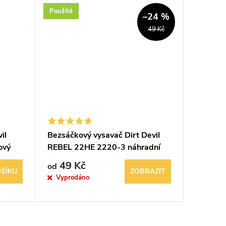
Použité
–24 %
49 Kč
il
Bezsáčkový vysavač Dirt Devil
ový
REBEL 22HE 2220-3 náhradní
díly příslušenství
49 Kč
od
ŠÍKU
ZOBRAZIT
Vyprodáno