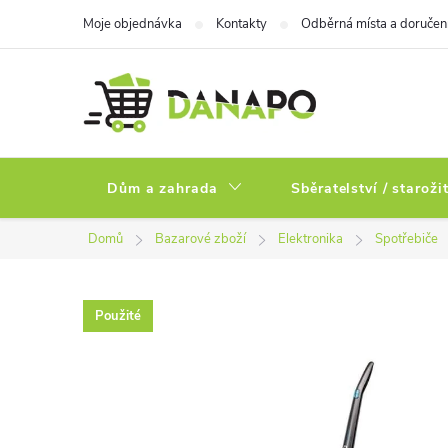
Přejít
Moje objednávka
Kontakty
Odběrná místa a doručen
na
obsah
Dům a zahrada
Sběratelství / staroži
Domů
Bazarové zboží
Elektronika
Spotřebiče
Použité