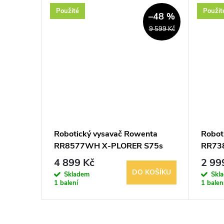
Použité
Použit
–48 %
9 599 Kč
Robotický vysavač Rowenta
Robot
RR8577WH X-PLORER S75s
RR73
Animal & Allergy 4v1 Laser
Total 
4 899 Kč
2 99
HEPA
DO KOŠÍKU
Skladem
Skl
1 balení
1 balen