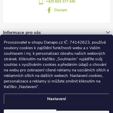
+420 604 377 446
Danapo
Informace pro vás
Provozovatel e-shopu Danapo.cz IČ: 74142623, používá
Dotazník
soubory cookies k zajištění funkčnosti webu a s Vaším
souhlasem i mj. k personalizaci obsahu našich webových
stránek. Kliknutím na tlačítko „Souhlasím“ vyjádříte svůj
Co upřednosťnujete?
souhlas s využíváním cookies a předáním údajů o chování
na webu pro zobrazení cílené reklamy na sociálních sítích a
Počet hlasů:
437
reklamních sítích na dalších webech. Nastavení cookies,
Facebook
personalizace a reklamy si můžete změnit kliknutím na
tlačítko „Nastavení“.
Nastavení
Copyright 2026
DANAPO - David Černý
. Všechna práva vyhrazena.
Upravit nastavení cookies