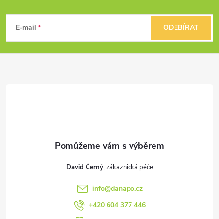
Z
á
E-mail
ODEBÍRAT
p
a
t
í
David Černý
info
@
danapo.cz
+420 604 377 446