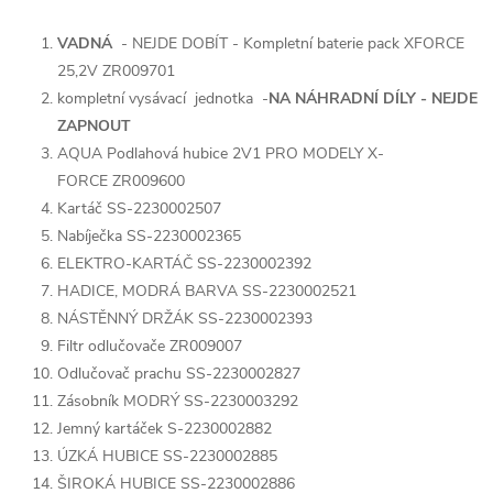
VADNÁ
- NEJDE DOBÍT - Kompletní baterie pack XFORCE
25,2V ZR009701
kompletní vysávací jednotka -
NA NÁHRADNÍ DÍLY - NEJDE
ZAPNOUT
AQUA Podlahová hubice 2V1 PRO MODELY X-
FORCE ZR009600
Kartáč SS-2230002507
Nabíječka SS-2230002365
ELEKTRO-KARTÁČ SS-2230002392
HADICE, MODRÁ BARVA SS-2230002521
NÁSTĚNNÝ DRŽÁK SS-2230002393
Filtr odlučovače ZR009007
Odlučovač prachu SS-2230002827
Zásobník MODRÝ SS-2230003292
Jemný kartáček S-2230002882
ÚZKÁ HUBICE SS-2230002885
ŠIROKÁ HUBICE SS-2230002886