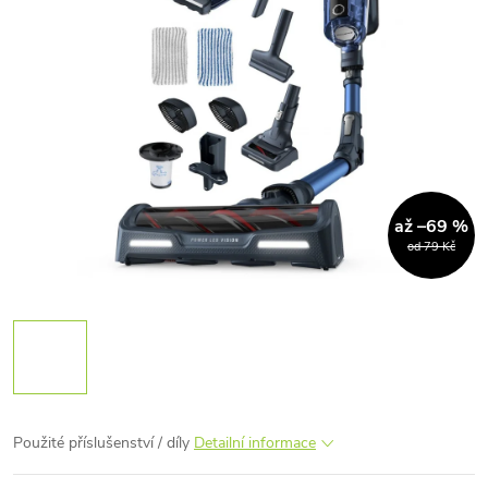
až –69 %
od 79 Kč
Použité příslušenství / díly
Detailní informace