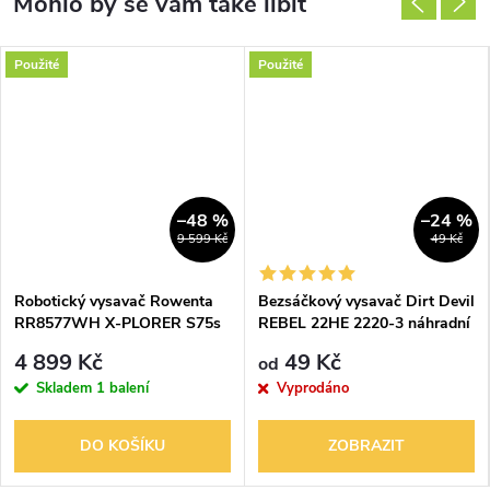
Použité
Použité
–48 %
–24 %
9 599 Kč
49 Kč
Robotický vysavač Rowenta
Bezsáčkový vysavač Dirt Devil
RR8577WH X-PLORER S75s
REBEL 22HE 2220-3 náhradní
Animal & Allergy 4v1 Laser
díly příslušenství
4 899 Kč
49 Kč
od
HEPA
Skladem
1 balení
Vyprodáno
DO KOŠÍKU
ZOBRAZIT