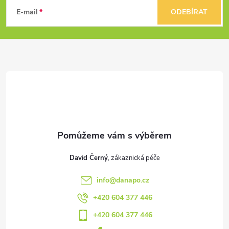
á
E-mail
ODEBÍRAT
p
a
t
í
David Černý
info
@
danapo.cz
+420 604 377 446
+420 604 377 446