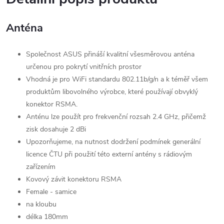
Anténa
Společnost ASUS přináší kvalitní všesměrovou anténa
určenou pro pokrytí vnitřních prostor
Vhodná je pro WiFi standardu 802.11b/g/n a k téměř všem
produktům libovolného výrobce, které používají obvyklý
konektor RSMA.
Anténu lze použít pro frekvenční rozsah 2.4 GHz, přičemž
zisk dosahuje 2 dBi
Upozorňujeme, na nutnost dodržení podmínek generální
licence ČTU při použití této externí antény s rádiovým
zařízením
Kovový závit konektoru RSMA
Female - samice
na kloubu
délka 180mm