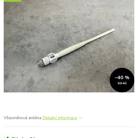
–40 %
59 Kč
Všesměrová anténa
Detailní informace