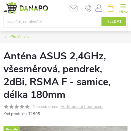
Přejít
NÁKUPNÍ
KOŠÍK
na
obsah
HLEDAT
Příslušenství
Anténa ASUS 2,4GHz,
všesměrová, pendrek,
2dBi, RSMA F - samice,
délka 180mm
Podrobnosti hodnocení
Neohodnoceno
Kód produktu:
71905
Použité