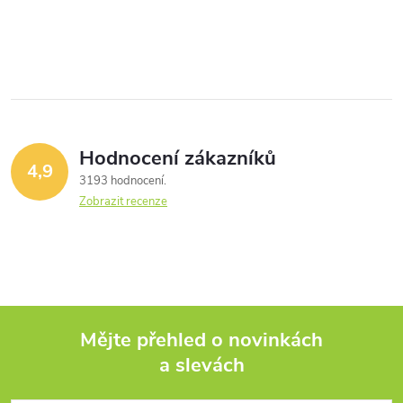
Hodnocení zákazníků
4,9
3193 hodnocení
Zobrazit recenze
Mějte přehled o novinkách
a slevách
Z