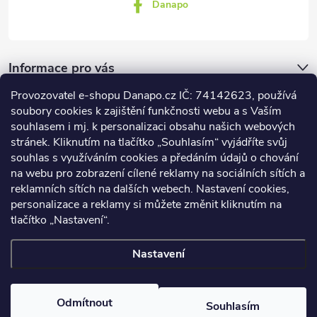
Danapo
Informace pro vás
Provozovatel e-shopu Danapo.cz IČ: 74142623, používá
Dotazník
soubory cookies k zajištění funkčnosti webu a s Vaším
souhlasem i mj. k personalizaci obsahu našich webových
stránek. Kliknutím na tlačítko „Souhlasím“ vyjádříte svůj
Co upřednosťnujete?
souhlas s využíváním cookies a předáním údajů o chování
na webu pro zobrazení cílené reklamy na sociálních sítích a
Počet hlasů:
437
reklamních sítích na dalších webech. Nastavení cookies,
Facebook
personalizace a reklamy si můžete změnit kliknutím na
tlačítko „Nastavení“.
Nastavení
Copyright 2026
DANAPO - David Černý
. Všechna práva vyhrazena.
Upravit nastavení cookies
Odmítnout
Souhlasím
Vytvořil Shoptet