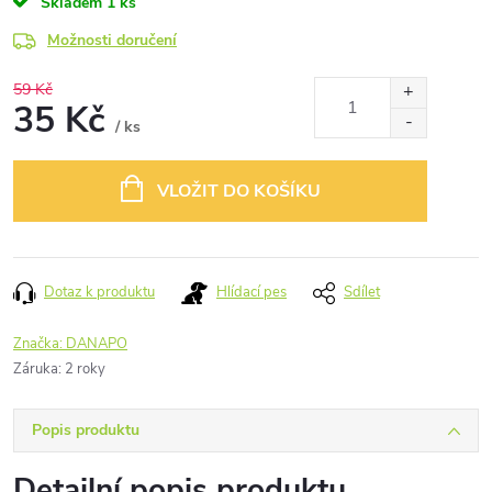
Skladem
1 ks
Možnosti doručení
59 Kč
35 Kč
/ ks
Měrná
cena:
VLOŽIT DO KOŠÍKU
Dotaz k produktu
Hlídací pes
Sdílet
Značka:
DANAPO
Záruka
:
2 roky
Popis produktu
Detailní popis produktu