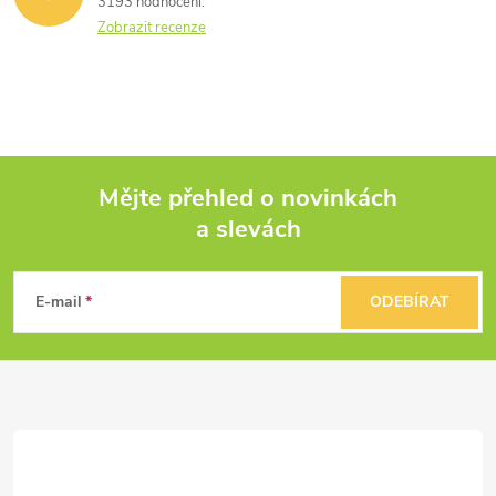
3193 hodnocení
Zobrazit recenze
Mějte přehled o novinkách
a slevách
Z
á
E-mail
ODEBÍRAT
p
a
t