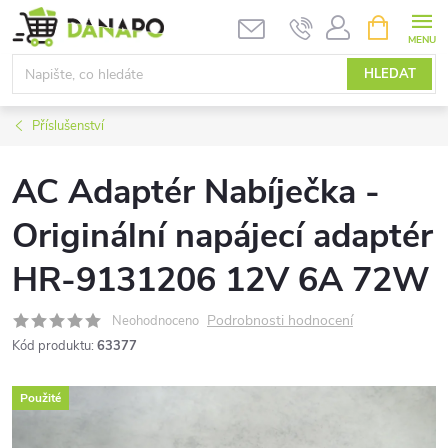
Přejít
NÁKUPNÍ
KOŠÍK
na
obsah
HLEDAT
Příslušenství
AC Adaptér Nabíječka -
Originální napájecí adaptér
HR-9131206 12V 6A 72W
Podrobnosti hodnocení
Neohodnoceno
Kód produktu:
63377
Použité