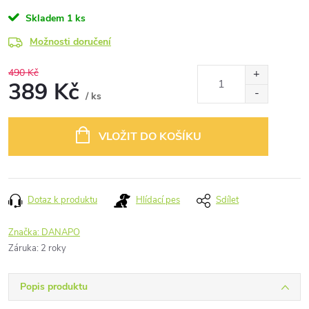
Skladem
1 ks
Možnosti doručení
490 Kč
389 Kč
/ ks
Měrná
cena:
VLOŽIT DO KOŠÍKU
Dotaz k produktu
Hlídací pes
Sdílet
Značka:
DANAPO
Záruka
:
2 roky
Popis produktu