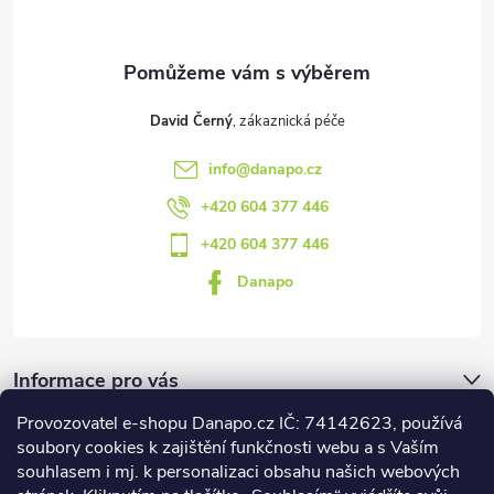
í
David Černý
info
@
danapo.cz
+420 604 377 446
+420 604 377 446
Danapo
Informace pro vás
Provozovatel e-shopu Danapo.cz IČ: 74142623, používá
Dotazník
soubory cookies k zajištění funkčnosti webu a s Vaším
souhlasem i mj. k personalizaci obsahu našich webových