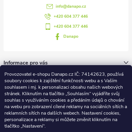
info
@
danapo.cz
+420 604 377 446
+420 604 377 446
Danapo
Informace pro vás
Provozovatel e-shopu Danapo.cz IČ: 74142623, používá
Dotazník
soubory cookies k zajištění funkčnosti webu a s Vaším
souhlasem i mj. k personalizaci obsahu našich webových
stránek. Kliknutím na tlačítko „Souhlasím“ vyjádříte svůj
Co upřednosťnujete?
souhlas s využíváním cookies a předáním údajů o chování
na webu pro zobrazení cílené reklamy na sociálních sítích a
Počet hlasů:
437
reklamních sítích na dalších webech. Nastavení cookies,
Facebook
personalizace a reklamy si můžete změnit kliknutím na
tlačítko „Nastavení“.