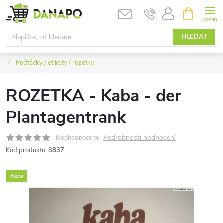
Přejít
NÁKUPNÍ
KOŠÍK
na
obsah
HLEDAT
Podtácky / etikety / rozetky
ROZETKA - Kaba - der
Plantagentrank
Podrobnosti hodnocení
Neohodnoceno
Kód produktu:
3837
Akce