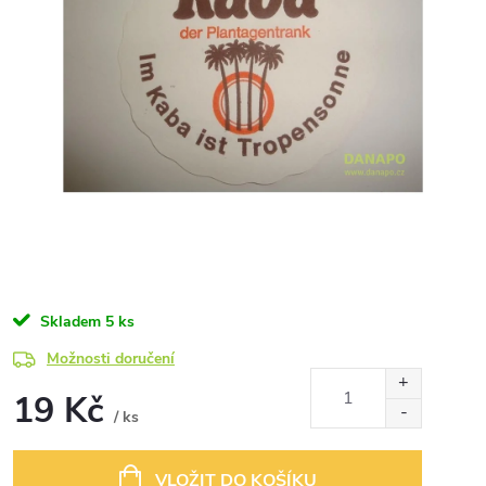
Skladem
5 ks
Možnosti doručení
19 Kč
/ ks
Měrná
cena:
VLOŽIT DO KOŠÍKU