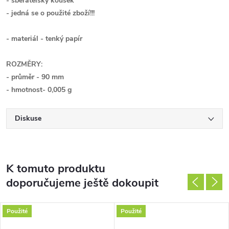
- sběratelský kousek
- jedná se o použité zboží!!!
- materiál - tenký papír
ROZMĚRY:
- průměr - 90 mm
- hmotnost- 0,005 g
Diskuse
K tomuto produktu
doporučujeme ještě dokoupit
Použité
Použité