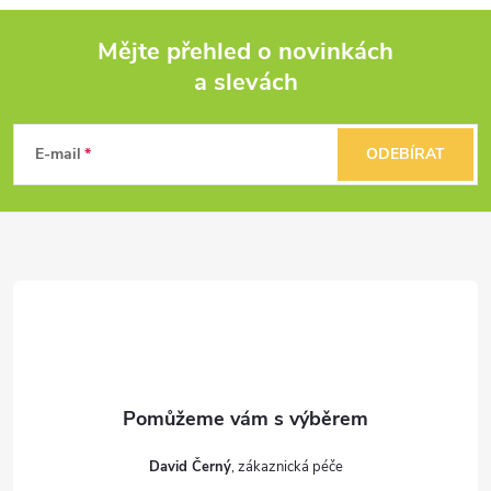
Mějte přehled o novinkách
a slevách
Z
á
E-mail
ODEBÍRAT
p
a
t
í
David Černý