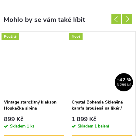
Použité
Nové
–42 %
3 299 Kč
Vintage starožitný klakson
Crystal Bohemia Skleněná
Houkačka siréna
karafa broušená na likér /
BELOGRADČIK CE-1 220V AC
koňak
899 Kč
1 899 Kč
Skladem
1 ks
Skladem
1 balení