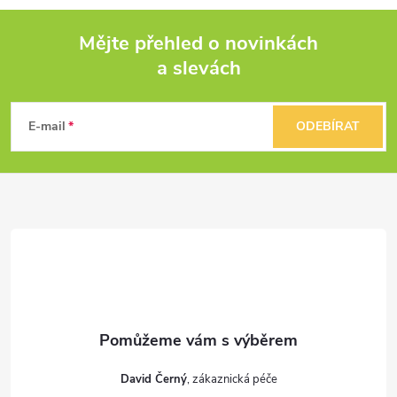
Mějte přehled o novinkách
a slevách
Z
á
E-mail
ODEBÍRAT
p
a
t
í
David Černý