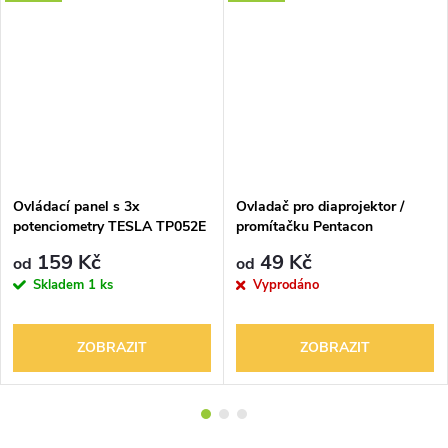
DARMA
Ovládací panel s 3x
Ovladač pro diaprojektor /
potenciometry TESLA TP052E
promítačku Pentacon
Aspectomat DIN
159 Kč
49 Kč
od
od
Skladem
1 ks
Vyprodáno
ZOBRAZIT
ZOBRAZIT