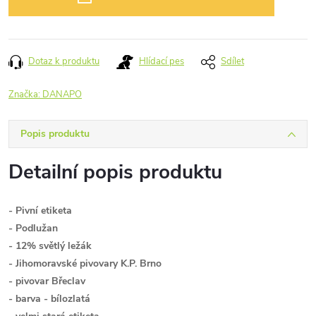
Dotaz k produktu
Hlídací pes
Sdílet
Značka:
DANAPO
Popis produktu
Detailní popis produktu
- Pivní etiketa
- Podlužan
- 12% světlý ležák
- Jihomoravské pivovary K.P. Brno
- pivovar Břeclav
- barva - bílozlatá