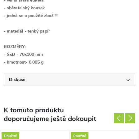
- velmi stará etiketa
- sběratelský kousek
- jedná se o použité zboží!!!
- materiál - tenký papír
ROZMĚRY:
- ŠxD - 70x100 mm
- hmotnost- 0,005 g
Diskuse
K tomuto produktu
doporučujeme ještě dokoupit
Použité
Použité