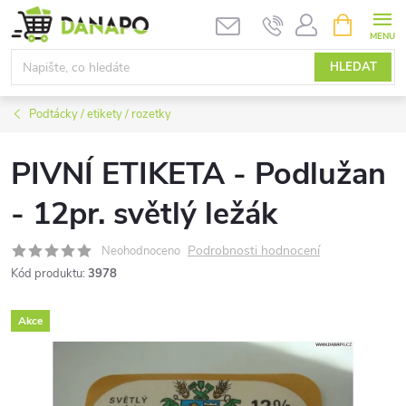
Přejít
NÁKUPNÍ
KOŠÍK
na
obsah
HLEDAT
Podtácky / etikety / rozetky
PIVNÍ ETIKETA - Podlužan
- 12pr. světlý ležák
Podrobnosti hodnocení
Neohodnoceno
Kód produktu:
3978
Akce