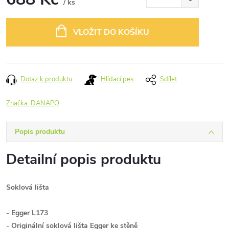
/ ks
Měrná
cena:
VLOŽIT DO KOŠÍKU
Dotaz k produktu
Hlídací pes
Sdílet
Značka:
DANAPO
Popis produktu
Detailní popis produktu
Soklová lišta
- Egger L173
- Originální soklová lišta Egger ke stěně