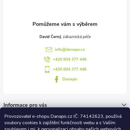
í
David Černý
info
@
danapo.cz
+420 604 377 446
+420 604 377 446
Danapo
Informace pro vás
Provozovatel e-shopu Danapo.cz IČ: 74142623, používá
Dotazník
soubory cookies k zajištění funkčnosti webu a s Vaším
souhlasem i mj. k personalizaci obsahu našich webových