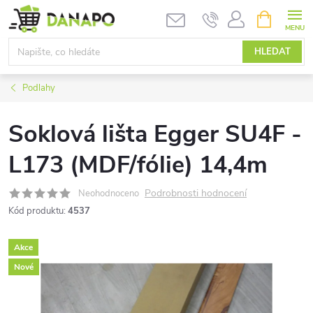
Přejít
NÁKUPNÍ
KOŠÍK
na
obsah
HLEDAT
Podlahy
Soklová lišta Egger SU4F -
L173 (MDF/fólie) 14,4m
Podrobnosti hodnocení
Neohodnoceno
Kód produktu:
4537
Akce
Nové