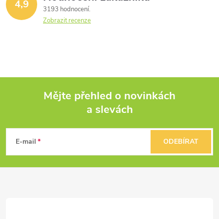
4,9
3193 hodnocení
Zobrazit recenze
Mějte přehled o novinkách
a slevách
Z
á
E-mail
ODEBÍRAT
p
a
t