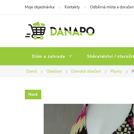
Přejít
Moje objednávka
Kontakty
Odběrná místa a doručen
na
obsah
Dům a zahrada
Sběratelství / staroži
Domů
Oblečení
Dámské oblečení
Plavky
P
Nové