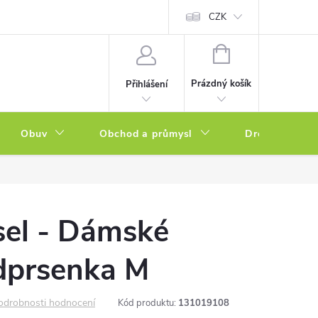
a zboží
Podmínky ochrany osobních údajů
CZK
Soubory cookies
N
NÁKUPNÍ
KOŠÍK
Prázdný košík
Přihlášení
Obuv
Obchod a průmysl
Drogerie
sel - Dámské
dprsenka M
odrobnosti hodnocení
Kód produktu:
131019108