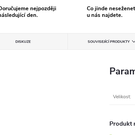
Doručujeme nejpozději
Co jinde neseženet
následující den.
u nás najdete.
DISKUZE
SOUVISEJÍCÍ PRODUKTY
Param
Velikost
:
Produkt n