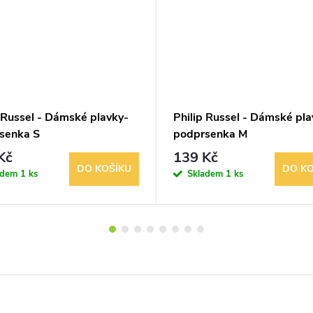
 Russel - Dámské plavky-
Philip Russel - Dámské pla
senka S
podprsenka M
Kč
139 Kč
DO KOŠÍKU
DO KO
adem
1 ks
Skladem
1 ks