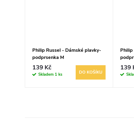
lavky-
Philip Russel - Dámské plavky-
Philip
podprsenka M
podpr
139 Kč
139 
KOŠÍKU
DO KOŠÍKU
Skladem
1 ks
Skl