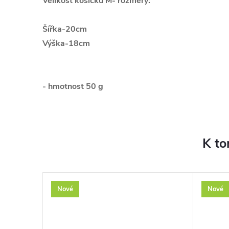
Velikost košíčku M- rozměry:
Šířka-20cm
Výška-18cm
- hmotnost 50 g
K to
Nové
Nové
–30 %
199 Kč