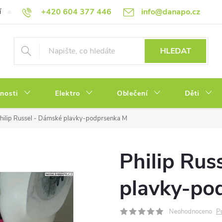
+420 604 377 446
info@danapo.cz
í
Hodnocení obchodu
Obchodní podmínky
Reklamace a výměn
HLEDAT
tnosti
Elektro
Oblečení
Děti
hilip Russel - Dámské plavky-podprsenka M
Philip Rus
plavky-po
P
Neohodnoceno