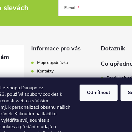
a slevách
E-mail
Informace pro vás
Dotazník
Moje objednávka
Co upředno
Kontakty
Dárek k obje
Odběrná místa a doručení
l e-shopu Danapo.cz
Hodnocení obchodu
Zákaznický se
Odmítnout
S
3, používá soubory cookies k
Obchodní podmínky
nkčnosti webu a s Vaším
Dopravu zda
.cz
Reklamace a výměna zboží
mj. k personalizaci obsahu našich
7 446
ánek. Kliknutím na tlačítko
Počet hlasů:
4
Podmínky ochrany osobních
údajů
vyjádříte svůj souhlas s
7 446
cookies a předáním údajů o
Soubory cookies