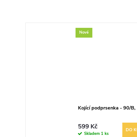
Nové
Kojící podprsenka - 90/B, 
599 Kč
DO K
Skladem
1 ks