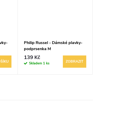
vky-
Philip Russel - Dámské plavky-
Philip 
podprsenka M
podprs
139 Kč
139 K
ŠÍKU
ZOBRAZIT
Skladem
1 ks
Sklad