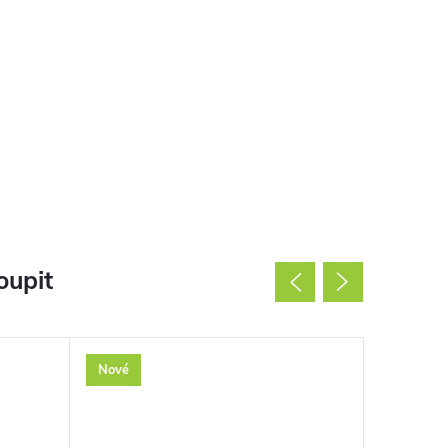
oupit
Nové
Nové