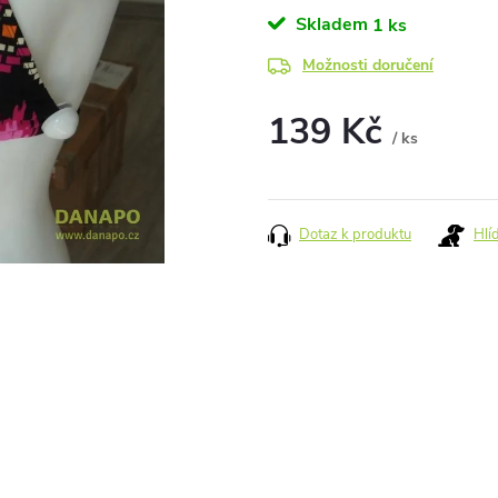
Skladem
1 ks
Možnosti doručení
139 Kč
/ ks
Měrná
cena:
Dotaz k produktu
Hlí