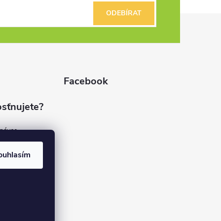
ODEBÍRAT
Facebook
sťnujete?
dnávce
(7%)
rvis
ouhlasím
(9%)
rma
(84%)
37