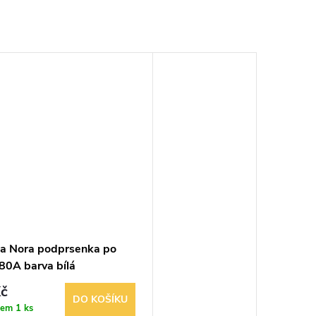
 Nora podprsenka po
80A barva bílá
č
DO KOŠÍKU
dem
1 ks