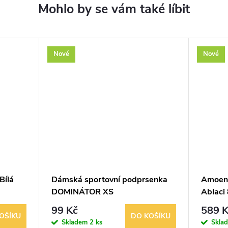
Nové
Nové
Bílá
Dámská sportovní podprsenka
Amoena
DOMINÁTOR XS
Ablaci 
99 Kč
589 K
OŠÍKU
DO KOŠÍKU
Skladem
2 ks
Skla