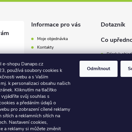
Informace pro vás
Dotazník
Moje objednávka
Co upředno
Kontakty
Dárek k obje
Odběrná místa a doručení
l e-shopu Danapo.cz
Hodnocení obchodu
Zákaznický se
Odmítnout
S
3, používá soubory cookies k
Obchodní podmínky
nkčnosti webu a s Vaším
Dopravu zda
.cz
Reklamace a výměna zboží
mj. k personalizaci obsahu našich
7 446
ánek. Kliknutím na tlačítko
Počet hlasů:
4
Podmínky ochrany osobních
údajů
vyjádříte svůj souhlas s
7 446
cookies a předáním údajů o
Soubory cookies
webu pro zobrazení cílené reklamy
Napište nám
h sítích a reklamních sítích na
Jak nakupovat? / How to
ech. Nastavení cookies,
shop?
ce a reklamy si můžete změnit