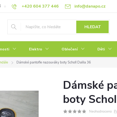
+420 604 377 446
info@danapo.cz
í
Hodnocení obchodu
Obchodní podmínky
Reklamace a výměn
HLEDAT
tnosti
Elektro
Oblečení
Děti
andále
Dámské pantofle nazouváky boty Scholl Dalila 36
Dámské pa
boty Schol
P
Neohodnoceno