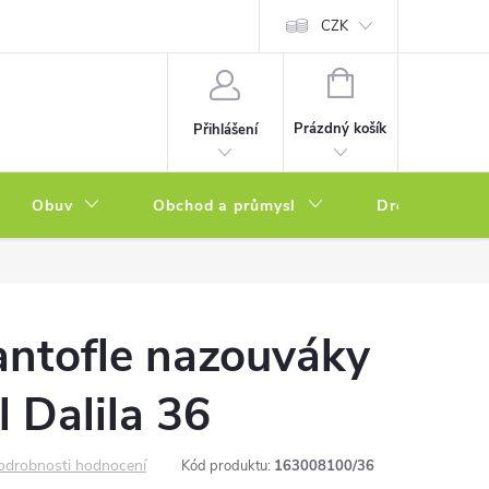
a zboží
Podmínky ochrany osobních údajů
CZK
Soubory cookies
N
NÁKUPNÍ
KOŠÍK
Prázdný košík
Přihlášení
Obuv
Obchod a průmysl
Drogerie
ntofle nazouváky
l Dalila 36
odrobnosti hodnocení
Kód produktu:
163008100/36