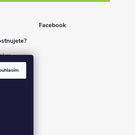
Facebook
sťnujete?
dnávce
(7%)
rvis
ouhlasím
(9%)
rma
(84%)
37