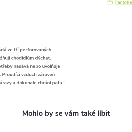
Pantofle
ádá ze tří perforovaných
ožňují chodidlům dýchat.
třeby nasává nebo uvolňuje
. Proudící vzduch zároveň
árazy a dokonale chrání patu i