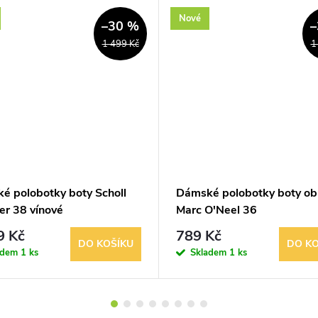
Nové
–30 %
–
1 499 Kč
1
é polobotky boty Scholl
Dámské polobotky boty ob
er 38 vínové
Marc O'Neel 36
9 Kč
789 Kč
DO KOŠÍKU
DO KO
adem
1 ks
Skladem
1 ks