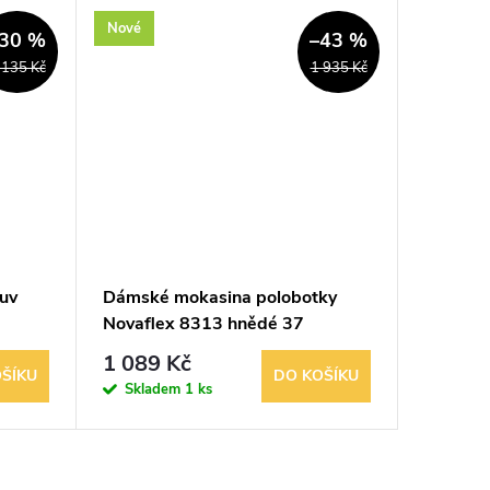
Nové
Nové
30 %
–43 %
 135 Kč
1 935 Kč
uv
Dámské mokasina polobotky
Dámská 
Novaflex 8313 hnědé 37
Broadw
1 089 Kč
969 K
ŠÍKU
DO KOŠÍKU
Skladem
1 ks
Sklad