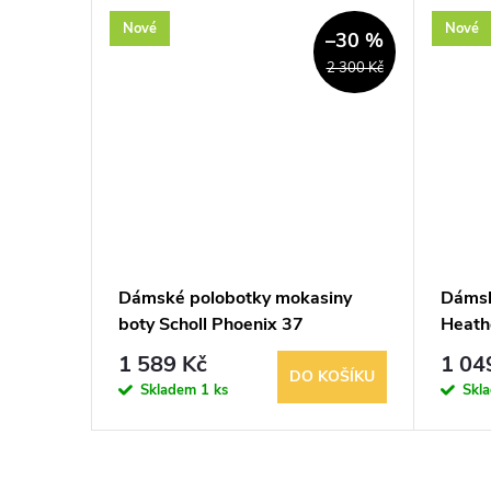
Nové
Nové
–29 %
–30 %
1 600 Kč
2 300 Kč
y
Dámské polobotky mokasiny
Dámsk
-2
boty Scholl Phoenix 37
Heath
1 589 Kč
1 04
KOŠÍKU
DO KOŠÍKU
Skladem
1 ks
Skl