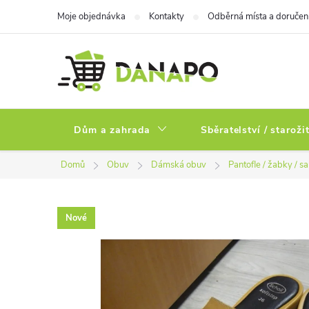
Přejít
Moje objednávka
Kontakty
Odběrná místa a doručen
na
obsah
Dům a zahrada
Sběratelství / staroži
Domů
Obuv
Dámská obuv
Pantofle / žabky / s
Nové