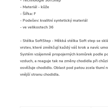
- Technologie SoftStep
- Materiál - kůže
- Šířka: F
- Podešev: kvalitní syntetický materiál
- ve velikostech 36
- Stélka SoftStep - Měkká stélka Soft step se skl
vrstev, které změkčují každý váš krok a navíc um
Systém vzájemně propojerných komůrek podle po
vzduch, a reaguje tak na změny chodidla při chůzi
osvěžuje chodidlo. Oblast pod patou zcela tlumí n
vnější stranu chodidla.