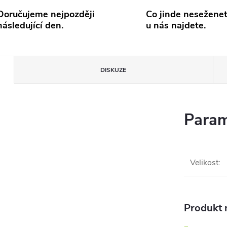
Doručujeme nejpozději
Co jinde neseženet
následující den.
u nás najdete.
DISKUZE
Param
Velikost
:
Produkt n