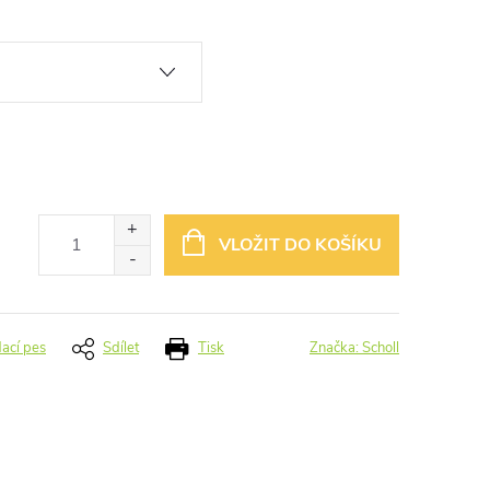
VLOŽIT DO KOŠÍKU
dací pes
Sdílet
Tisk
Značka:
Scholl