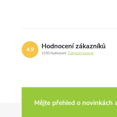
Hodnocení zákazníků
4,9
3193 hodnocení
Zobrazit recenze
Mějte přehled o novinkách
Z