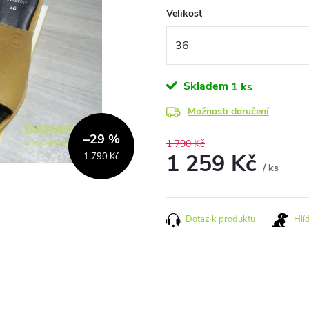
Velikost
Skladem
1 ks
Možnosti doručení
–29 %
1 790 Kč
1 259 Kč
1 790 Kč
/ ks
Měrná
cena:
Dotaz k produktu
Hlí