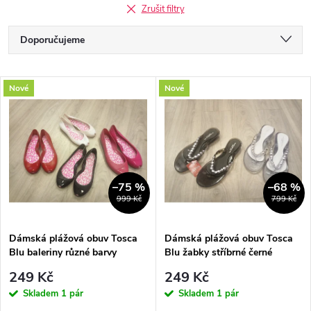
Zrušit filtry
Ř
Doporučujeme
a
Nejlevnější
V
Nové
Nové
Nejdražší
z
ý
Nejprodávanější
e
p
Abecedně
n
i
–75 %
–68 %
999 Kč
799 Kč
í
s
p
Dámská plážová obuv Tosca
Dámská plážová obuv Tosca
Blu baleriny různé barvy
Blu žabky stříbrné černé
p
r
249 Kč
249 Kč
r
Skladem
1 pár
Skladem
1 pár