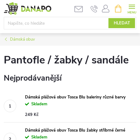
Přejít
NÁKUPNÍ
KOŠÍK
na
obsah
HLEDAT
Dámská obuv
Pantofle / žabky / sandále
Nejprodávanější
Dámská plážová obuv Tosca Blu baleriny různé barvy
Skladem
249 Kč
Dámská plážová obuv Tosca Blu žabky stříbrné černé
Skladem