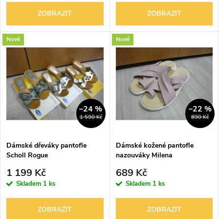
o
o
ZOBRAZIT
ZOBRAZIT
d
d
Nové
Nové
u
u
k
k
t
t
–24 %
–22 %
1 590 Kč
890 Kč
ů
ů
Dámské dřeváky pantofle
Dámské kožené pantofle
Scholl Rogue
nazouváky Milena
1 199 Kč
689 Kč
Skladem
1 ks
Skladem
1 ks
ZOBRAZIT
ZOBRAZIT