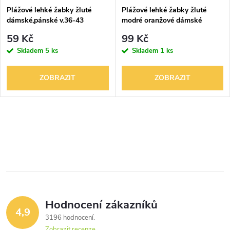
Plážové lehké žabky žluté
Plážové lehké žabky žluté
dámské,pánské v.36-43
modré oranžové dámské
59 Kč
99 Kč
Skladem
5 ks
Skladem
1 ks
ZOBRAZIT
ZOBRAZIT
O
v
l
á
Hodnocení zákazníků
d
4,9
3196 hodnocení
a
Zobrazit recenze