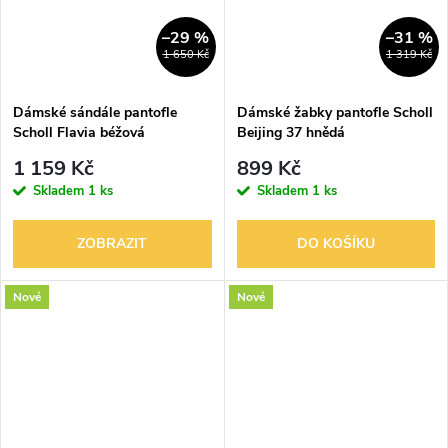
–29 %
–31 %
1 650 Kč
1 319 Kč
Dámské sándále pantofle
Dámské žabky pantofle Scholl
Scholl Flavia béžová
Beijing 37 hnědá
1 159 Kč
899 Kč
Skladem
1 ks
Skladem
1 ks
ZOBRAZIT
DO KOŠÍKU
Nové
Nové