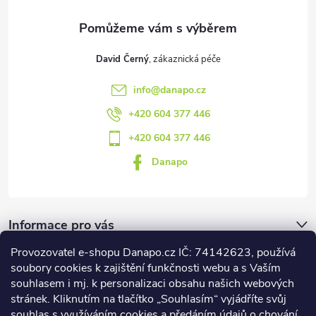
í
s
u
David Černý
info
@
danapo.cz
+420 604 377 446
+420 604 377 446
Danapo
Informace pro vás
Provozovatel e-shopu Danapo.cz IČ: 74142623, používá
Dotazník
soubory cookies k zajištění funkčnosti webu a s Vaším
souhlasem i mj. k personalizaci obsahu našich webových
stránek. Kliknutím na tlačítko „Souhlasím“ vyjádříte svůj
Co upřednosťnujete?
souhlas s využíváním cookies a předáním údajů o chování