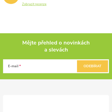
Zobrazit recenze
Mějte přehled o novinkách
a slevách
Z
á
E-mail
ODEBÍRAT
p
a
t