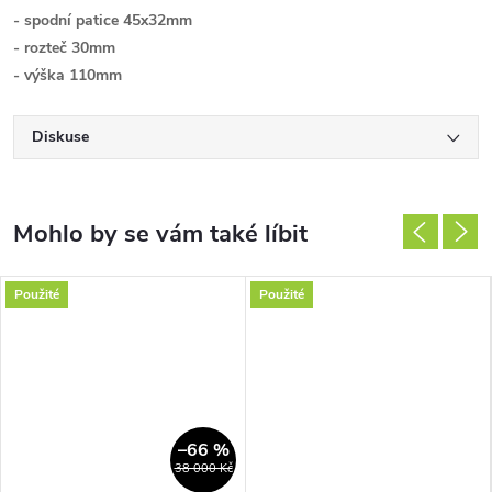
- spodní patice 45x32mm
- rozteč 30mm
- výška 110mm
Diskuse
Použité
Použité
–66 %
38 000 Kč