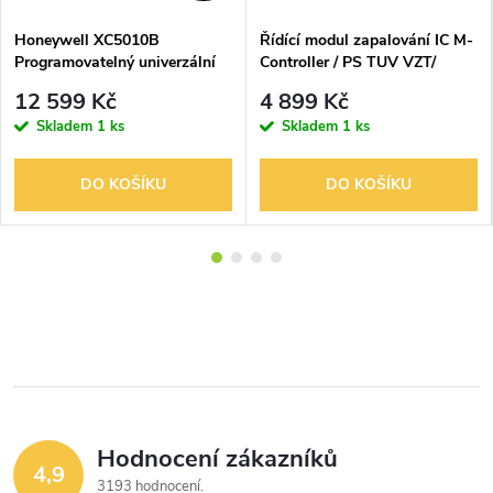
Honeywell XC5010B
Řídící modul zapalování IC M-
Programovatelný univerzální
Controller / PS TUV VZT/
regulátor HVAC
12 599 Kč
4 899 Kč
Skladem
1 ks
Skladem
1 ks
DO KOŠÍKU
DO KOŠÍKU
Hodnocení zákazníků
4,9
3193 hodnocení