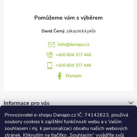
í
David Černý
info
@
danapo.cz
+420 604 377 446
+420 604 377 446
Danapo
Informace pro vás
Provozovatel e-shopu Danapo.cz IČ: 74142623, používá
Dotazník
soubory cookies k zajištění funkčnosti webu a s Vaším
souhlasem i mj. k personalizaci obsahu našich webových
stránek. Kliknutím na tlačítko „Souhlasím“ vyjádříte svůj