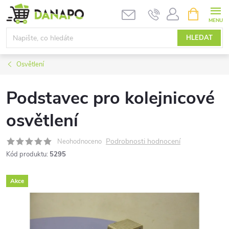
Přejít
NÁKUPNÍ
KOŠÍK
na
obsah
HLEDAT
Osvětlení
Podstavec pro kolejnicové
osvětlení
Podrobnosti hodnocení
Neohodnoceno
Kód produktu:
5295
Akce