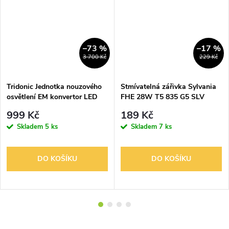
–73 %
–17 %
3 700 Kč
229 Kč
Tridonic Jednotka nouzového
Stmívatelná zářivka Sylvania
osvětlení EM konvertor LED
FHE 28W T5 835 G5 SLV
EM PRO 130 50V
548028
999 Kč
189 Kč
Skladem
5 ks
Skladem
7 ks
DO KOŠÍKU
DO KOŠÍKU