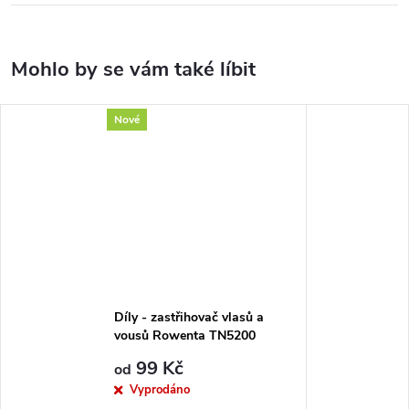
Nové
Díly - zastřihovač vlasů a
vousů Rowenta TN5200
99 Kč
od
Vyprodáno