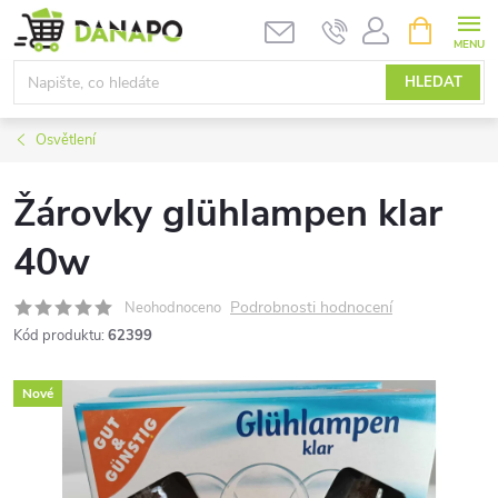
Přejít
NÁKUPNÍ
KOŠÍK
na
obsah
HLEDAT
Osvětlení
Žárovky glühlampen klar
40w
Podrobnosti hodnocení
Neohodnoceno
Kód produktu:
62399
Nové