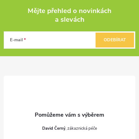
Mějte přehled o novinkách
a slevách
Z
á
E-mail
ODEBÍRAT
p
a
t
í
David Černý