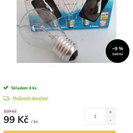
–9 %
109 Kč
Skladem
4 ks
Možnosti doručení
109 Kč
99 Kč
/ ks
Měrná