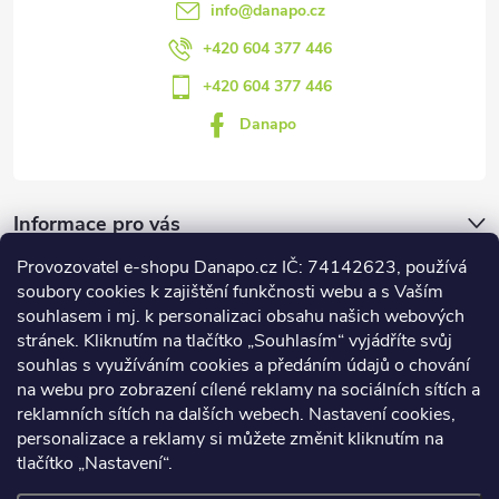
info
@
danapo.cz
+420 604 377 446
+420 604 377 446
Danapo
Informace pro vás
Provozovatel e-shopu Danapo.cz IČ: 74142623, používá
Dotazník
soubory cookies k zajištění funkčnosti webu a s Vaším
souhlasem i mj. k personalizaci obsahu našich webových
stránek. Kliknutím na tlačítko „Souhlasím“ vyjádříte svůj
Co upřednosťnujete?
souhlas s využíváním cookies a předáním údajů o chování
na webu pro zobrazení cílené reklamy na sociálních sítích a
Počet hlasů:
437
reklamních sítích na dalších webech. Nastavení cookies,
Facebook
personalizace a reklamy si můžete změnit kliknutím na
tlačítko „Nastavení“.