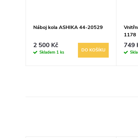
ne-
Náboj kola ASHIKA 44-20529
Vnitřn
1178
2 500 Kč
749 
KOŠÍKU
DO KOŠÍKU
Skladem
1 ks
Skl