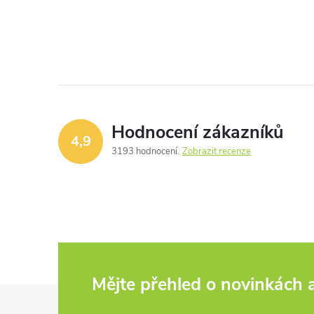
Hodnocení zákazníků
4,9
3193 hodnocení
Zobrazit recenze
Mějte přehled o novinkách
Z