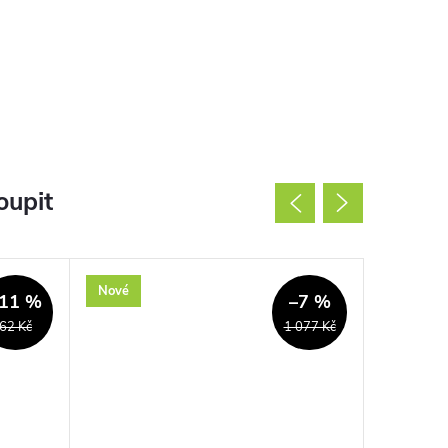
oupit
Nové
Nové
11 %
–7 %
62 Kč
1 077 Kč