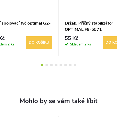
í spojovací tyč optimal G2-
Držák, Příčný stabilizátor
OPTIMAL F8-5571
Kč
55 Kč
DO KOŠÍKU
DO KO
adem
2 ks
Skladem
2 ks