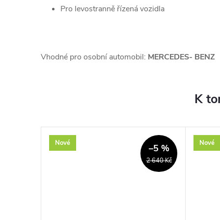
Pro levostranně řízená vozidla
Vhodné pro osobní automobil:
MERCEDES- BENZ
K to
Nové
Nové
–6 %
–5 %
224 Kč
2 640 Kč