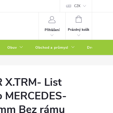
a zboží
Podmínky ochrany osobních údajů
CZK
Soubory cookies
N
NÁKUPNÍ
KOŠÍK
Prázdný košík
Přihlášení
Obuv
Obchod a průmysl
Drogerie
 X.TRM- List
ro MERCEDES-
mm Bez rámu