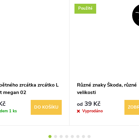
Použité
–
pětného zrcátka zrcátko L
Různé znaky Škoda, různé
lt megan 02
velikosti
Kč
39 Kč
od
DO KOŠÍKU
ZOBR
adem
1 ks
Vyprodáno