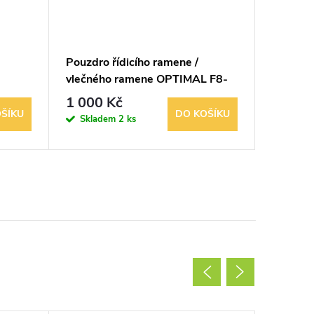
Pouzdro řídicího ramene /
Sada lo
vlečného ramene OPTIMAL F8-
20
6101
1 000 Kč
2 800
ŠÍKU
DO KOŠÍKU
Skladem
2 ks
Sklad