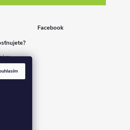
Facebook
sťnujete?
dnávce
(7%)
rvis
ouhlasím
(9%)
rma
(84%)
37