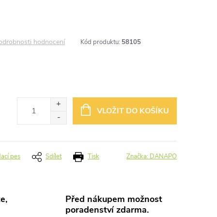
odrobnosti hodnocení
Kód produktu:
58105
VLOŽIT DO KOŠÍKU
dací pes
Sdílet
Tisk
Značka:
DANAPO
e,
Před nákupem možnost
poradenství zdarma.