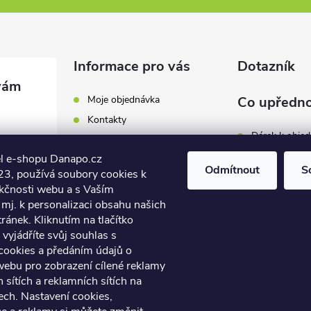
Informace pro vás
Dotazník
Moje objednávka
Co upředno
Kontakty
Dárek k obje
Odběrná místa a doručení
l e-shopu Danapo.cz
Hodnocení obchodu
Zákaznický se
Odmítnout
S
3, používá soubory cookies k
Obchodní podmínky
nkčnosti webu a s Vaším
Dopravu zda
.cz
Reklamace a výměna zboží
mj. k personalizaci obsahu našich
7 446
ánek. Kliknutím na tlačítko
Počet hlasů:
4
Podmínky ochrany osobních
údajů
vyjádříte svůj souhlas s
7 446
cookies a předáním údajů o
Soubory cookies
webu pro zobrazení cílené reklamy
Napište nám
h sítích a reklamních sítích na
Jak nakupovat? / How to
ech. Nastavení cookies,
shop?