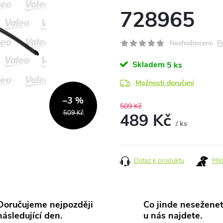
728965
P
Neohodnoceno
Skladem
5 ks
Možnosti doručení
–3 %
509 Kč
509 Kč
489 Kč
/ ks
Měrná
cena:
Dotaz k produktu
Hlí
Doručujeme nejpozději
Co jinde neseženet
následující den.
u nás najdete.