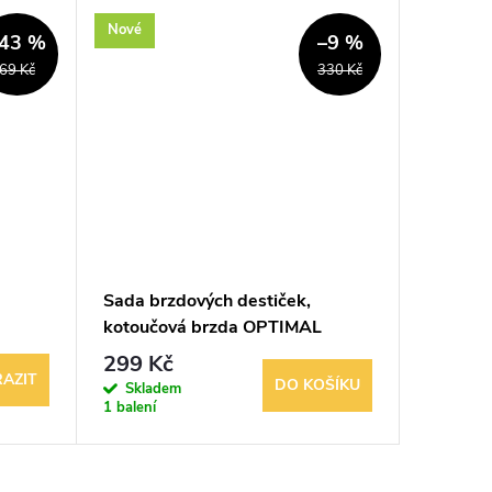
Nové
Nové
43 %
–9 %
69 Kč
330 Kč
Sada brzdových destiček,
Sada br
kotoučová brzda OPTIMAL
kotouč
21558
299 Kč
567 K
AZIT
DO KOŠÍKU
Skladem
Sklad
1 balení
3 balení