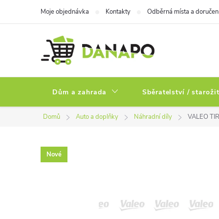
Přejít
Moje objednávka
Kontakty
Odběrná místa a doručen
na
obsah
Dům a zahrada
Sběratelství / staroži
Domů
Auto a doplňky
Náhradní díly
VALEO TIR
Nové