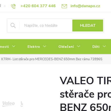
+420 604 377 446
info@danapo.cz
í
Hodnocení obchodu
Obchodní podmínky
Reklamace a výměn
HLEDAT
tnosti
Elektro
Oblečení
Děti
 X.TRM- List stěrače pro MERCEDES-BENZ 650mm Bez rámu 728965
VALEO TIR
stěrače p
BENZ 650