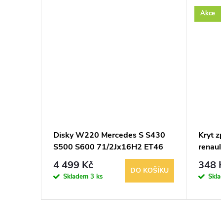
Akce
O 94840
Disky W220 Mercedes S S430
Kryt z
S500 S600 71/2Jx16H2 ET46
renau
4 499 Kč
348 
KOŠÍKU
DO KOŠÍKU
Skladem
3 ks
Skl