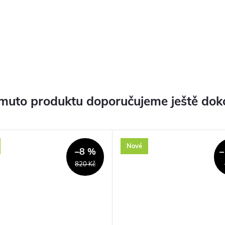
muto produktu doporučujeme ještě dok
Nové
–8 %
–
820 Kč