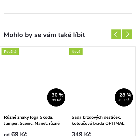
Použité
Nové
–30 %
–28 %
99 Kč
490 Kč
Různé znaky loga Škoda,
Sada brzdových destiček,
Jumper, Scenic, Manet, různé
kotoučová brzda OPTIMAL
velikosti
9813
69 Kč
349 Kč
od