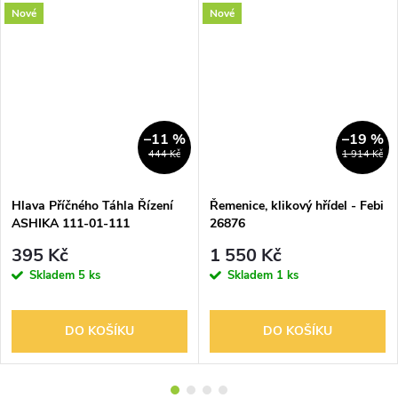
Nové
Nové
–11 %
–19 %
444 Kč
1 914 Kč
Hlava Příčného Táhla Řízení
Řemenice, klikový hřídel - Febi
ASHIKA 111-01-111
26876
395 Kč
1 550 Kč
Skladem
5 ks
Skladem
1 ks
DO KOŠÍKU
DO KOŠÍKU