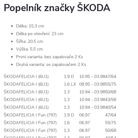
Popelník značky ŠKODA
Délka: 15,3 cm
Délka po otevření: 23 cm
Šířka: 20,5 cm
Výška: 5,5 cm
První varianta: bez zapalovače 2 Ks
Druhá varianta: se zapalovačem 2 Ks
ŠKODA
FELICIA I (6U1)
1.9 D
10.95 - 03.98
47/64
ŠKODA
FELICIA I (6U1)
1.6 LX
08.95 - 03.98
55/75
ŠKODA
FELICIA I (6U1)
1.3
10.94 - 03.98
50/68
ŠKODA
FELICIA I (6U1)
1.3
10.94 - 03.98
43/58
ŠKODA
FELICIA I (6U1)
1.3
10.94 - 03.98
40/54
ŠKODA
FELICIA I Fun (797)
1.9 D
06.97
47/64
ŠKODA
FELICIA I Fun (797)
1.6
06.97
55/75
ŠKODA
FELICIA I Fun (797)
1.3
06.97
50/68