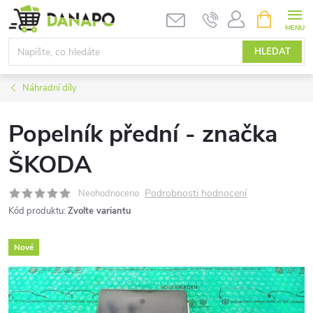
Přejít
NÁKUPNÍ
KOŠÍK
na
obsah
HLEDAT
Náhradní díly
Popelník přední - značka
ŠKODA
Podrobnosti hodnocení
Neohodnoceno
Kód produktu:
Zvolte variantu
Nové