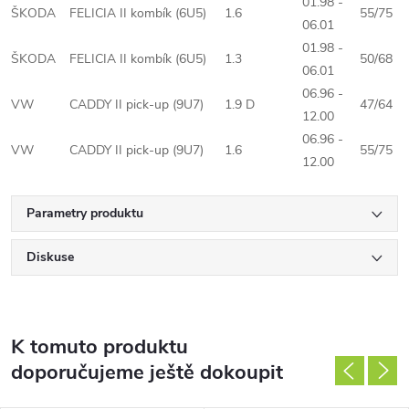
01.98 -
ŠKODA
FELICIA II kombík (6U5)
1.6
55/75
06.01
01.98 -
ŠKODA
FELICIA II kombík (6U5)
1.3
50/68
06.01
06.96 -
VW
CADDY II pick-up (9U7)
1.9 D
47/64
12.00
06.96 -
VW
CADDY II pick-up (9U7)
1.6
55/75
12.00
Parametry produktu
Diskuse
K tomuto produktu
doporučujeme ještě dokoupit