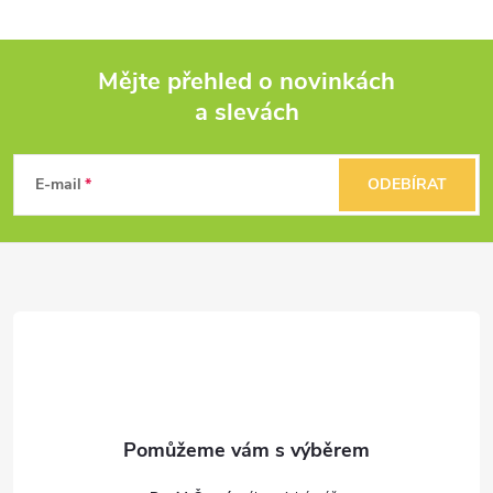
Mějte přehled o novinkách
a slevách
Z
á
E-mail
ODEBÍRAT
p
a
t
í