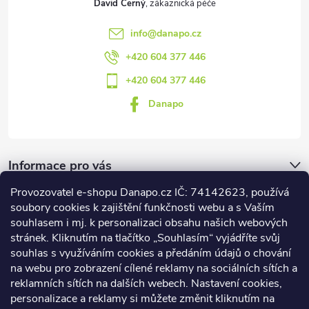
David Černý
info
@
danapo.cz
+420 604 377 446
+420 604 377 446
Danapo
Informace pro vás
Provozovatel e-shopu Danapo.cz IČ: 74142623, používá
Dotazník
soubory cookies k zajištění funkčnosti webu a s Vaším
souhlasem i mj. k personalizaci obsahu našich webových
stránek. Kliknutím na tlačítko „Souhlasím“ vyjádříte svůj
Co upřednosťnujete?
souhlas s využíváním cookies a předáním údajů o chování
na webu pro zobrazení cílené reklamy na sociálních sítích a
Počet hlasů:
437
reklamních sítích na dalších webech. Nastavení cookies,
Facebook
personalizace a reklamy si můžete změnit kliknutím na