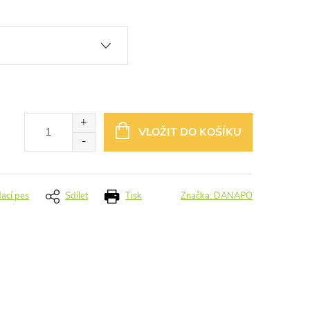
VLOŽIT DO KOŠÍKU
dací pes
Sdílet
Tisk
Značka:
DANAPO