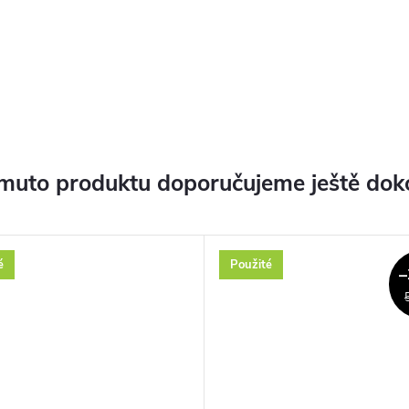
muto produktu doporučujeme ještě dok
é
Použité
–