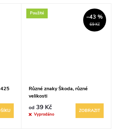
Použité
Akce
–43 %
69 Kč
1425
Různé znaky Škoda, různé
Rozvod
velikosti
Berling
39 Kč
189 K
od
ŠÍKU
ZOBRAZIT
Vyprodáno
Sklad