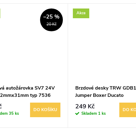
Akce
–25 %
20 Kč
ová autožárovka SV7 24V
Brzdové desky TRW GDB
,2mmx31mm typ 7536
Jumper Boxer Ducato
č
249 Kč
DO KOŠÍKU
DO KO
adem
35 ks
Skladem
1 ks