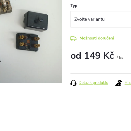
Typ
Možnosti doručení
od
149 Kč
/ ks
Měrná
cena:
Dotaz k produktu
Hlí