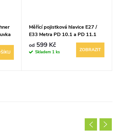
hner
Měřící pojistková hlavice E27 /
Tlumič 
suvka
E33 Metra PD 10.1 a PD 11.1
1028G
599 Kč
900 K
od
ZOBRAZIT
Skladem
1 ks
Sklad
ŠÍKU