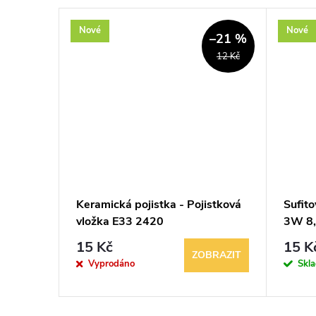
Nové
Nové
–21 %
12 Kč
mper
Keramická pojistka - Pojistková
Sufit
vložka E33 2420
3W 8
15 Kč
15 K
KOŠÍKU
ZOBRAZIT
Vyprodáno
Skl