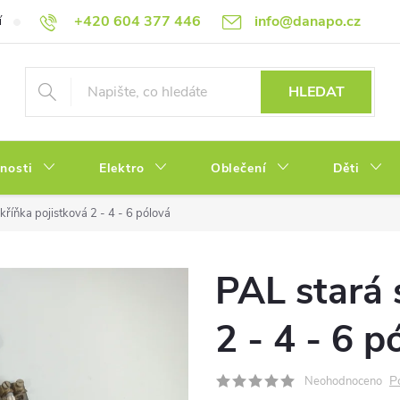
+420 604 377 446
info@danapo.cz
í
Hodnocení obchodu
Obchodní podmínky
Reklamace a výměn
HLEDAT
tnosti
Elektro
Oblečení
Děti
kříňka pojistková 2 - 4 - 6 pólová
PAL stará 
2 - 4 - 6 p
P
Neohodnoceno