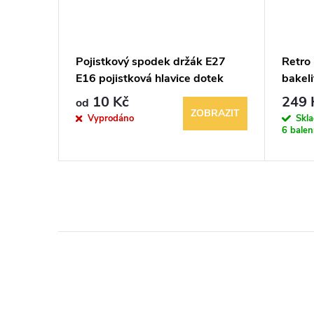
Pojistkový spodek držák E27
Retro
E16 pojistková hlavice dotek
bakeli
max. 25A
10 Kč
249 
od
KOŠÍKU
ZOBRAZIT
Vyprodáno
Skl
6 balen