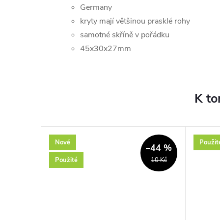
Germany
kryty mají většinou prasklé rohy
samotné skříně v pořádku
45x30x27mm
K to
Nové
Použit
–2 %
–44 %
Použité
4 420 Kč
10 Kč