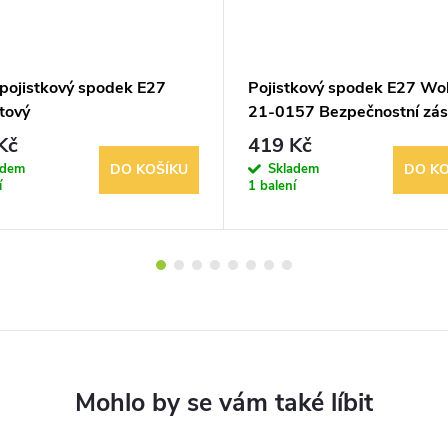
 pojistkový spodek E27
Pojistkový spodek E27 Wo
tový
21-0157 Bezpečnostní zá
s pojistkou, 3 póly
Kč
419 Kč
adem
Skladem
DO KOŠÍKU
DO KO
í
1 balení