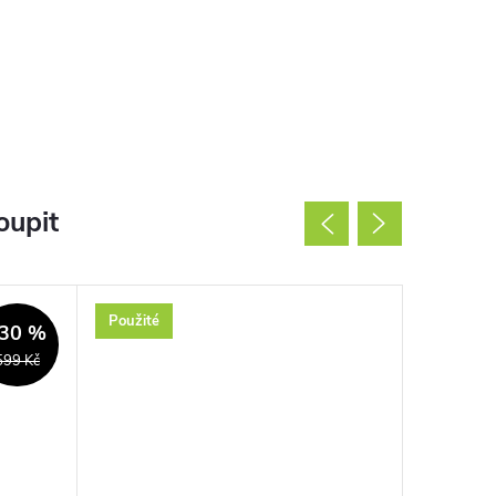
oupit
Použité
Nové
30 %
599 Kč