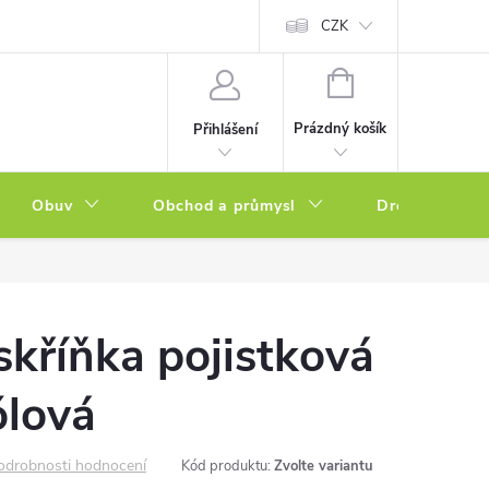
a zboží
Podmínky ochrany osobních údajů
CZK
Soubory cookies
N
NÁKUPNÍ
KOŠÍK
Prázdný košík
Přihlášení
Obuv
Obchod a průmysl
Drogerie
skříňka pojistková
ólová
odrobnosti hodnocení
Kód produktu:
Zvolte variantu