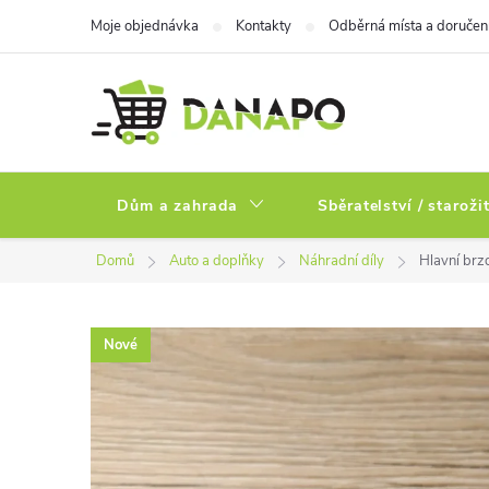
Přejít
Moje objednávka
Kontakty
Odběrná místa a doručen
na
obsah
Dům a zahrada
Sběratelství / staroži
Domů
Auto a doplňky
Náhradní díly
Hlavní br
Nové