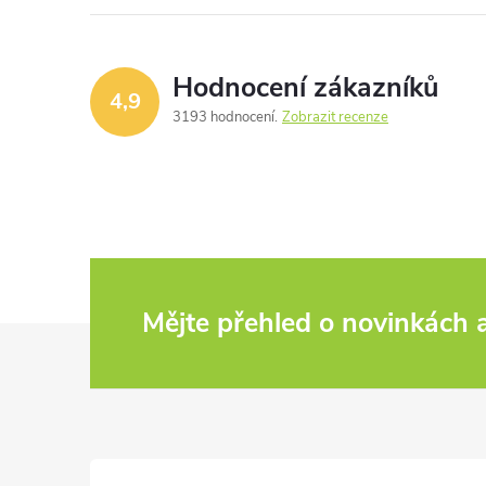
Hodnocení zákazníků
4,9
3193 hodnocení
Zobrazit recenze
Mějte přehled o novinkách
Z
á
p