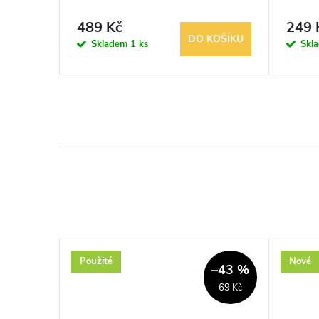
489 Kč
249 
KOŠÍKU
DO KOŠÍKU
Skladem
1 ks
Skl
Použité
Nové
–30 %
–43 %
99 Kč
69 Kč