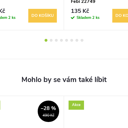
Febi 22749
Kč
135 Kč
DO KOŠÍKU
DO KO
adem
2 ks
Skladem
2 ks
Akce
–28 %
490 Kč