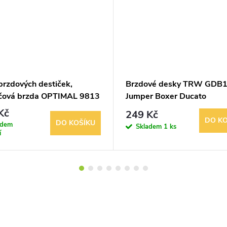
brzdových destiček,
Brzdové desky TRW GDB
čová brzda OPTIMAL 9813
Jumper Boxer Ducato
Kč
249 Kč
DO KO
DO KOŠÍKU
adem
Skladem
1 ks
í