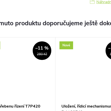
Náhradní
muto produktu doporučujeme ještě dok
Nové
–11 %
–
280 Kč
hřebenu řízení T7P420
Uložení, řídicí mechanismu