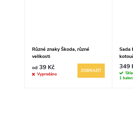
Různé znaky Škoda, různé
Sada 
ůzné
velikosti
kotou
349 
39 Kč
od
BRAZIT
ZOBRAZIT
Skl
Vyprodáno
1 balen