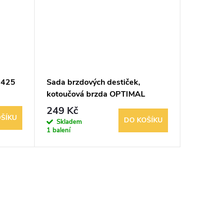
1425
Sada brzdových destiček,
Sada br
kotoučová brzda OPTIMAL
kotouč
20640
249 Kč
567 K
ŠÍKU
DO KOŠÍKU
Skladem
Sklad
1 balení
3 balení