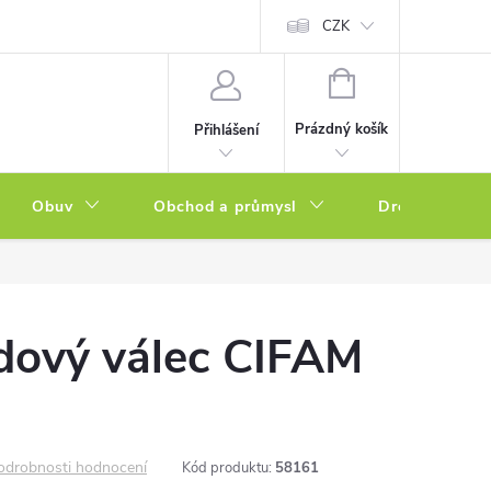
a zboží
Podmínky ochrany osobních údajů
CZK
Soubory cookies
N
NÁKUPNÍ
KOŠÍK
Prázdný košík
Přihlášení
Obuv
Obchod a průmysl
Drogerie
dový válec CIFAM
odrobnosti hodnocení
Kód produktu:
58161