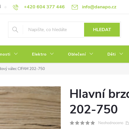
+420 604 377 446
info@danapo.cz
í
Hodnocení obchodu
Obchodní podmínky
Reklamace a výměn
HLEDAT
tnosti
Elektro
Oblečení
Děti
zdový válec CIFAM 202-750
Hlavní brz
202-750
P
Neohodnoceno