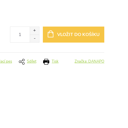
VLOŽIT DO KOŠÍKU
dací pes
Sdílet
Tisk
Značka:
DANAPO