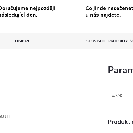
Doručujeme nejpozději
Co jinde neseženet
následující den.
u nás najdete.
DISKUZE
SOUVISEJÍCÍ PRODUKTY
Param
EAN
:
NAULT
Produkt n