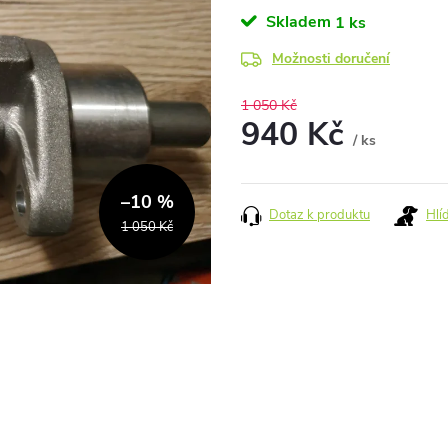
Skladem
1 ks
Možnosti doručení
1 050 Kč
940 Kč
/ ks
Měrná
cena:
–10 %
Dotaz k produktu
Hlí
1 050 Kč