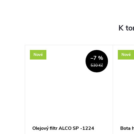
K to
Nové
Nové
–5 %
–7 %
2 640 Kč
530 Kč
20529
Olejový filtr ALCO SP -1224
Bota 