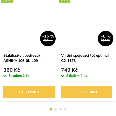
–15 %
–8 %
427 Kč
820 Kč
Stabilizátor, podvozek
Vnitřní spojovací tyč optimal
ASHIKA 106-0L-L09
G2-1178
360 Kč
749 Kč
Skladem
2 ks
Skladem
2 ks
DO KOŠÍKU
DO KOŠÍKU