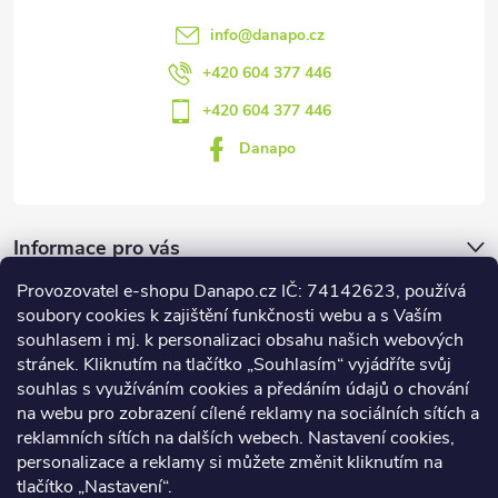
info
@
danapo.cz
+420 604 377 446
+420 604 377 446
Danapo
Informace pro vás
Provozovatel e-shopu Danapo.cz IČ: 74142623, používá
Dotazník
soubory cookies k zajištění funkčnosti webu a s Vaším
souhlasem i mj. k personalizaci obsahu našich webových
stránek. Kliknutím na tlačítko „Souhlasím“ vyjádříte svůj
Co upřednosťnujete?
souhlas s využíváním cookies a předáním údajů o chování
na webu pro zobrazení cílené reklamy na sociálních sítích a
Počet hlasů:
437
reklamních sítích na dalších webech. Nastavení cookies,
Facebook
personalizace a reklamy si můžete změnit kliknutím na
tlačítko „Nastavení“.