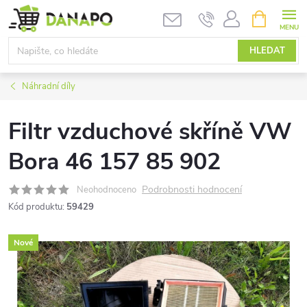
Přejít
NÁKUPNÍ
KOŠÍK
na
obsah
HLEDAT
Náhradní díly
Filtr vzduchové skříně VW
Bora 46 157 85 902
Podrobnosti hodnocení
Neohodnoceno
Kód produktu:
59429
Nové