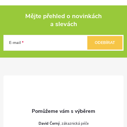
Mějte přehled o novinkách
a slevách
Z
á
E-mail
ODEBÍRAT
p
a
t
í
David Černý