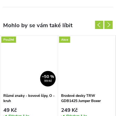
Použité
Akce
–50 %
99 Kč
Různé znaky - kovové šípy, O -
Brzdové desky TRW
kruh
GDB1425 Jumper Boxer
Ducato
49 Kč
249 Kč