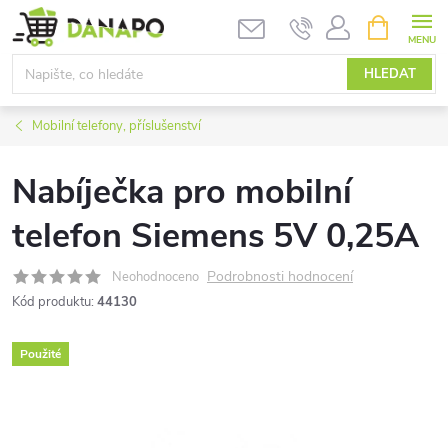
Přejít
NÁKUPNÍ
KOŠÍK
na
obsah
HLEDAT
Mobilní telefony, příslušenství
Nabíječka pro mobilní
telefon Siemens 5V 0,25A
Podrobnosti hodnocení
Neohodnoceno
Kód produktu:
44130
Použité