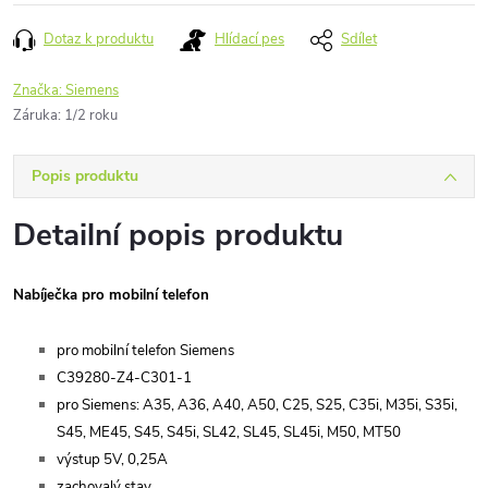
cena:
Dotaz k produktu
Hlídací pes
Sdílet
Značka:
Siemens
Záruka
:
1/2 roku
Popis produktu
Detailní popis produktu
Nabíječka pro mobilní telefon
pro mobilní telefon Siemens
C39280-Z4-C301-1
pro Siemens: A35, A36, A40, A50, C25, S25, C35i, M35i, S35i,
S45, ME45, S45, S45i, SL42, SL45, SL45i, M50, MT50
výstup 5V, 0,25A
zachovalý stav