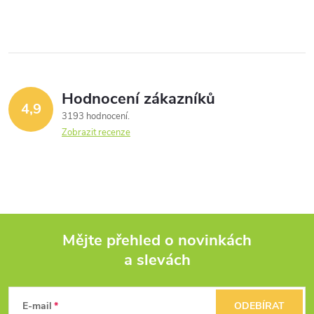
Hodnocení zákazníků
4,9
3193 hodnocení
Zobrazit recenze
Mějte přehled o novinkách
a slevách
Z
á
E-mail
ODEBÍRAT