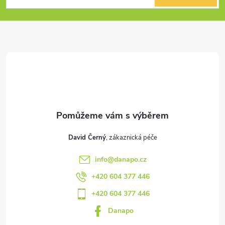
p
a
t
í
David Černý
info
@
danapo.cz
+420 604 377 446
+420 604 377 446
Danapo