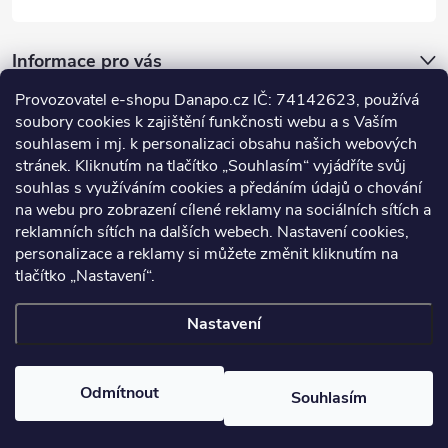
Informace pro vás
Provozovatel e-shopu Danapo.cz IČ: 74142623, používá
Dotazník
soubory cookies k zajištění funkčnosti webu a s Vaším
souhlasem i mj. k personalizaci obsahu našich webových
stránek. Kliknutím na tlačítko „Souhlasím“ vyjádříte svůj
Co upřednosťnujete?
souhlas s využíváním cookies a předáním údajů o chování
na webu pro zobrazení cílené reklamy na sociálních sítích a
Počet hlasů:
437
reklamních sítích na dalších webech. Nastavení cookies,
Facebook
personalizace a reklamy si můžete změnit kliknutím na
tlačítko „Nastavení“.
Nastavení
Copyright 2026
DANAPO - David Černý
. Všechna práva vyhrazena.
Upravit nastavení cookies
Odmítnout
Souhlasím
Vytvořil Shoptet