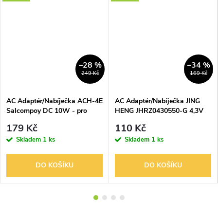
–28 %
–34 %
249 Kč
169 Kč
AC Adaptér/Nabíječka ACH-4E
AC Adaptér/Nabíječka JING
Salcompoy DC 10W - pro
HENG JHRZ0430550-G 4,3V
staré NOKIA
550mA
179 Kč
110 Kč
Skladem
1 ks
Skladem
1 ks
DO KOŠÍKU
DO KOŠÍKU