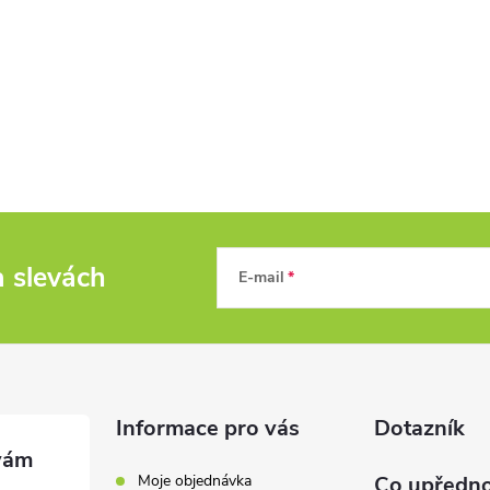
a slevách
E-mail
Informace pro vás
Dotazník
Moje objednávka
Co upředno