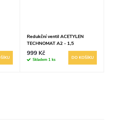
Redukční ventil ACETYLEN
Redukčn
TECHNOMAT A2 - 1,5
chotěboř
MPa
chotěbořské strojírny
999 Kč
689 K
ŠÍKU
DO KOŠÍKU
Skladem
1 ks
Sklad