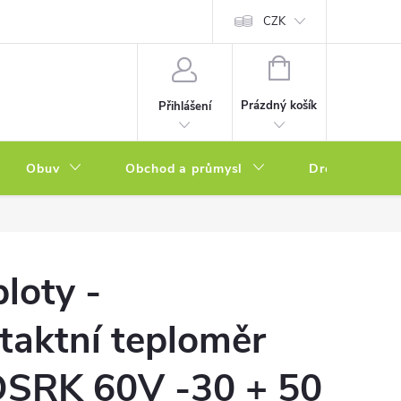
a zboží
Podmínky ochrany osobních údajů
CZK
Soubory cookies
N
NÁKUPNÍ
KOŠÍK
Prázdný košík
Přihlášení
Obuv
Obchod a průmysl
Drogerie
loty -
taktní teploměr
SRK 60V -30 + 50