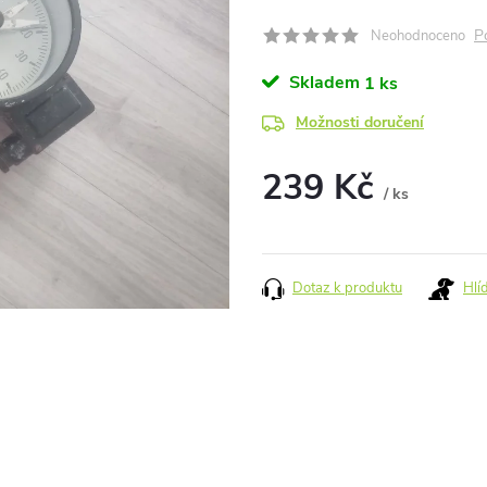
P
Neohodnoceno
Skladem
1 ks
Možnosti doručení
239 Kč
/ ks
Měrná
cena:
Dotaz k produktu
Hlí