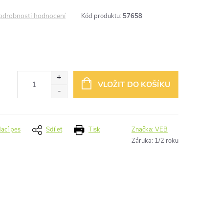
odrobnosti hodnocení
Kód produktu:
57658
VLOŽIT DO KOŠÍKU
dací pes
Sdílet
Tisk
Značka:
VEB
Záruka
:
1/2 roku