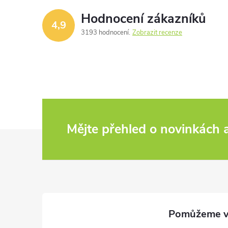
Hodnocení zákazníků
4,9
3193 hodnocení
Zobrazit recenze
Mějte přehled o novinkách
Z
á
p
a