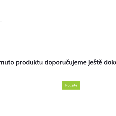
=
muto produktu doporučujeme ještě dok
Použité