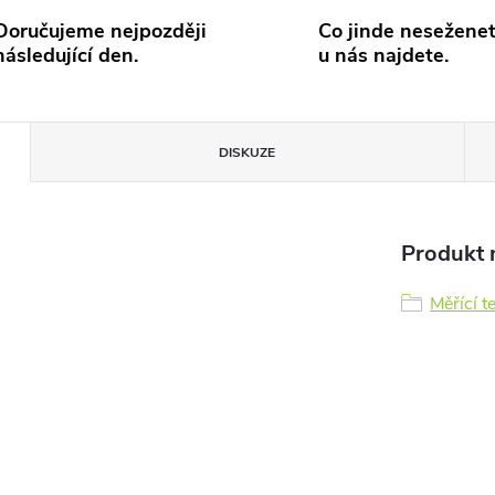
Doručujeme nejpozději
Co jinde neseženet
následující den.
u nás najdete.
DISKUZE
Produkt n
Měřící t