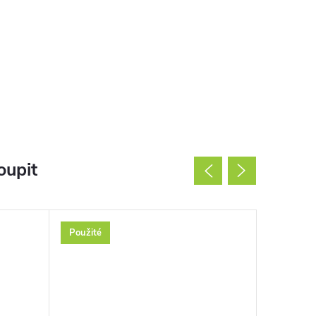
oupit
Použité
Použité