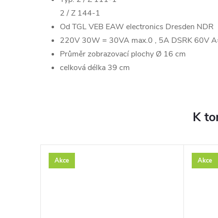
2 / Z 144-1
Od TGL VEB EAW electronics Dresden NDR
220V 30W = 30VA max.0 , 5A DSRK 60V A
Průměr zobrazovací plochy Ø 16 cm
celková délka 39 cm
K to
Akce
Akce