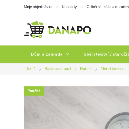
Přejít
Moje objednávka
Kontakty
Odběrná místa a doručen
na
obsah
Dům a zahrada
Sběratelství / staroži
Domů
Bazarové zboží
Nářadí
Měřící technika
Použité