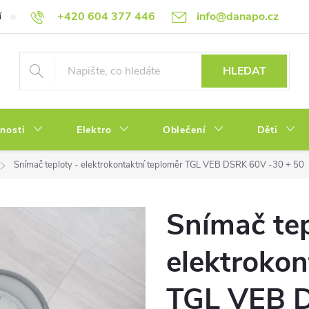
+420 604 377 446
info@danapo.cz
í
Hodnocení obchodu
Obchodní podmínky
Reklamace a výměn
HLEDAT
tnosti
Elektro
Oblečení
Děti
Snímač teploty - elektrokontaktní teploměr TGL VEB DSRK 60V -30 + 50
Snímač tep
elektrokon
TGL VEB D