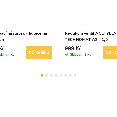
ací nástavec - hubice na
Redukční ventil ACETYLEN
en
TECHNOMAT A2 - 1,5
chotěbořské strojírny 0-4
Kč
999 Kč
DO KOŠÍKU
DO KO
adem
4 ks
Skladem
2 ks