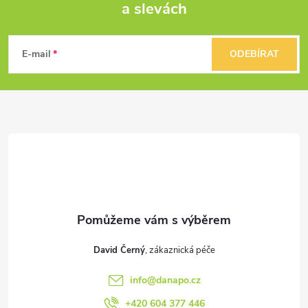
a slevách
Z
á
E-mail
ODEBÍRAT
p
a
t
í
David Černý
info
@
danapo.cz
+420 604 377 446