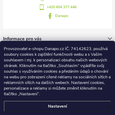
+420 604 377 446
Danapo
Informace pro vás
Provozovatel e-shopu Danapo.cz IČ: 74142623, používá
Dotazník
soubory cookies k zajištění funkčnosti webu a s Vaším
souhlasem i mj. k personalizaci obsahu našich webových
stránek. Kliknutím na tlačítko „Souhlasím“ vyjádříte svůj
Co upřednosťnujete?
souhlas s využíváním cookies a předáním údajů o chování
na webu pro zobrazení cílené reklamy na sociálních sítích a
Počet hlasů:
437
reklamních sítích na dalších webech. Nastavení cookies,
Facebook
personalizace a reklamy si můžete změnit kliknutím na
tlačítko „Nastavení“.
Nastavení
Copyright 2026
DANAPO - David Černý
. Všechna práva vyhrazena.