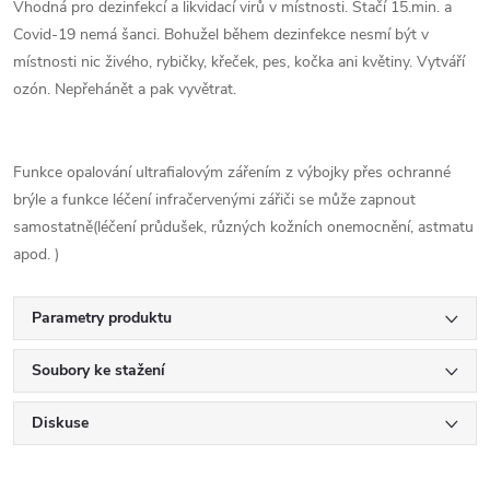
Vhodná pro dezinfekcí a likvidací virů v místnosti. Stačí 15.min. a
Covid-19 nemá šanci. Bohužel během dezinfekce nesmí být v
místnosti nic živého, rybičky, křeček, pes, kočka ani květiny. Vytváří
ozón. Nepřehánět a pak vyvětrat.
Funkce opalování ultrafialovým zářením z výbojky přes ochranné
brýle a funkce léčení infračervenými zářiči se může zapnout
samostatně(léčení průdušek, různých kožních onemocnění, astmatu
apod. )
Parametry produktu
Soubory ke stažení
Diskuse