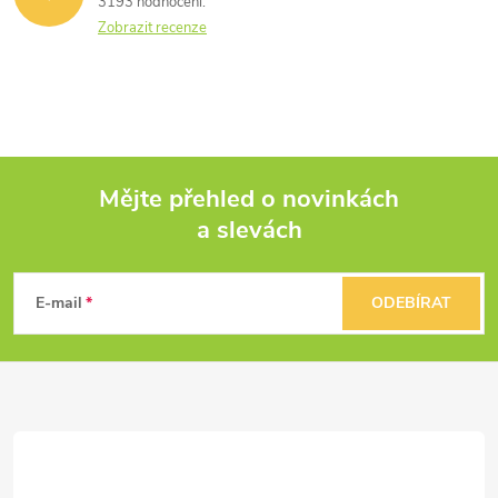
3193 hodnocení
Zobrazit recenze
Mějte přehled o novinkách
a slevách
Z
á
E-mail
ODEBÍRAT
p
a
t