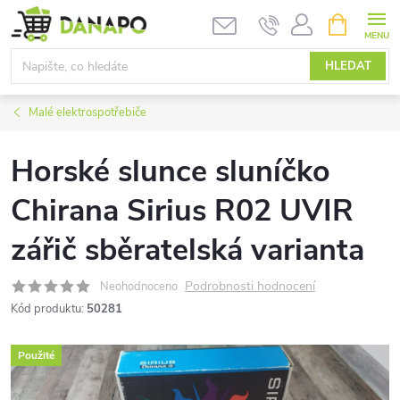
Přejít
NÁKUPNÍ
KOŠÍK
na
obsah
HLEDAT
Malé elektrospotřebiče
Horské slunce sluníčko
Chirana Sirius R02 UVIR
zářič sběratelská varianta
Podrobnosti hodnocení
Neohodnoceno
Kód produktu:
50281
Použité