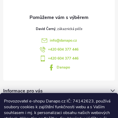
í
David Černý
info
@
danapo.cz
+420 604 377 446
+420 604 377 446
Danapo
Informace pro vás
Provozovatel e-shopu Danapo.cz IČ: 74142623, používá
Dotazník
soubory cookies k zajištění funkčnosti webu a s Vaším
souhlasem i mj. k personalizaci obsahu našich webových