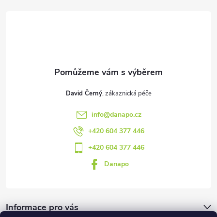
a
t
í
David Černý
info
@
danapo.cz
+420 604 377 446
+420 604 377 446
Danapo
Informace pro vás