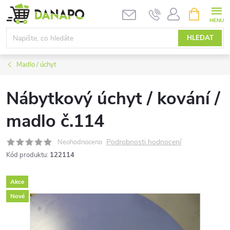
Přejít
NÁKUPNÍ
KOŠÍK
na
obsah
HLEDAT
Madlo / úchyt
Nábytkový úchyt / kování /
madlo č.114
Podrobnosti hodnocení
Neohodnoceno
Kód produktu:
122114
Akce
Nové