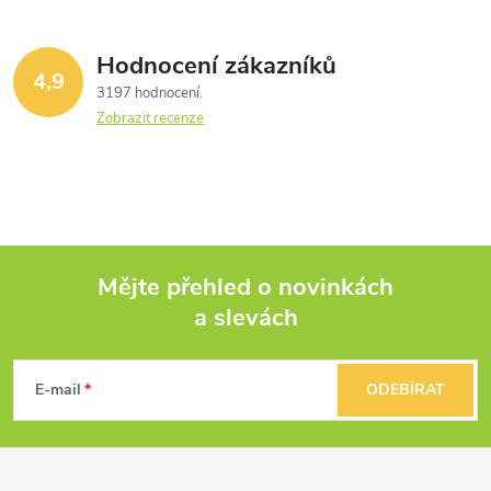
Hodnocení zákazníků
4,9
3197 hodnocení
Zobrazit recenze
Mějte přehled o novinkách
a slevách
Z
á
E-mail
ODEBÍRAT
p