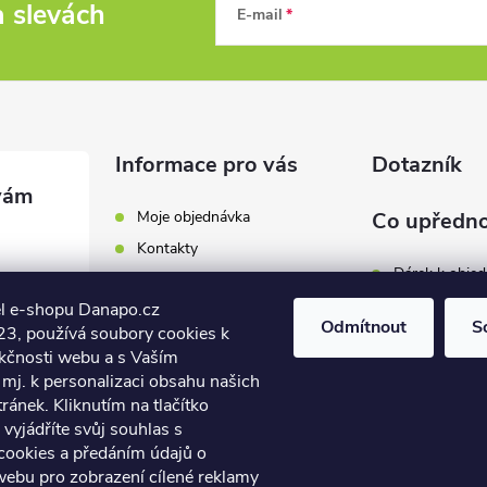
a slevách
E-mail
Informace pro vás
Dotazník
Moje objednávka
Co upředno
Kontakty
Dárek k obje
Odběrná místa a doručení
l e-shopu Danapo.cz
Hodnocení obchodu
Zákaznický se
Odmítnout
S
3, používá soubory cookies k
Obchodní podmínky
nkčnosti webu a s Vaším
Dopravu zda
.cz
Reklamace a výměna zboží
mj. k personalizaci obsahu našich
7 446
ánek. Kliknutím na tlačítko
Počet hlasů:
4
Podmínky ochrany osobních
údajů
vyjádříte svůj souhlas s
7 446
cookies a předáním údajů o
Soubory cookies
webu pro zobrazení cílené reklamy