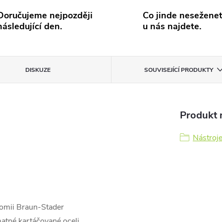
Doručujeme nejpozději
Co jinde neseženet
následující den.
u nás najdete.
DISKUZE
SOUVISEJÍCÍ PRODUKTY
Produkt n
Nástroj
tomii Braun-Stader
atné kartáčované oceli