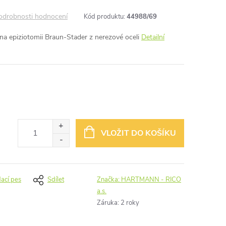
odrobnosti hodnocení
Kód produktu:
44988/69
a epiziotomii Braun-Stader z nerezové oceli
Detailní
VLOŽIT DO KOŠÍKU
dací pes
Sdílet
Značka:
HARTMANN - RICO
a.s.
Záruka
:
2 roky