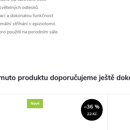
světelných odlesků
aci a dokonalou funkčnost
mální stříhání v epiziotomii.
ro použití na porodním sále.
muto produktu doporučujeme ještě dok
Nové
–36 %
22 Kč