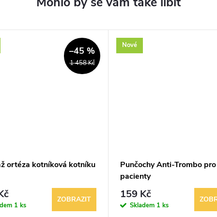
Nové
–45 %
1 458 Kč
ž ortéza kotníková kotníku
Punčochy Anti-Trombo pro 
pacienty
Kč
159 Kč
ZOBRAZIT
ZOBR
adem
1 ks
Skladem
1 ks