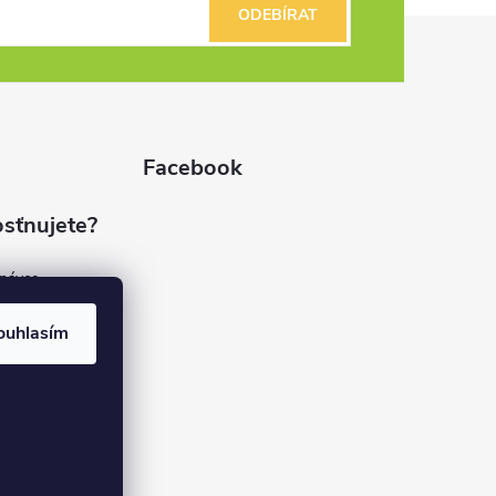
ODEBÍRAT
Facebook
sťnujete?
dnávce
(7%)
rvis
ouhlasím
(9%)
rma
(84%)
37