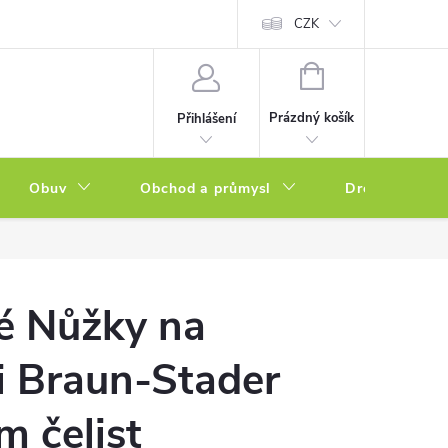
a zboží
Podmínky ochrany osobních údajů
CZK
Soubory cookies
N
NÁKUPNÍ
KOŠÍK
Prázdný košík
Přihlášení
Obuv
Obchod a průmysl
Drogerie
é Nůžky na
i Braun-Stader
 čelist