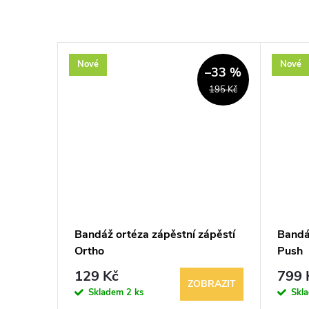
Nové
Nové
–44 %
–33 %
1 139 Kč
195 Kč
Push MED
Bandáž ortéza zápěstní zápěstí
Bandá
Ortho
Push
129 Kč
799 
BRAZIT
ZOBRAZIT
Skladem
2 ks
Skl