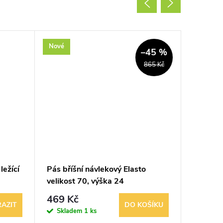
Nové
Nové
–45 %
865 Kč
ležící
Pás bříšní návlekový Elasto
Bandáž 
velikost 70, výška 24
Ortho
469 Kč
839 K
AZIT
DO KOŠÍKU
Skladem
1 ks
Sklad