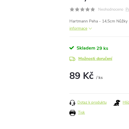
P
Neohodnoceno
Hartmann Peha -
14,5cm Nůžky n
informace
Skladem
29 ks
Možnosti doručení
89 Kč
/ ks
Měrná
cena:
Dotaz k produktu
Hlí
Tisk