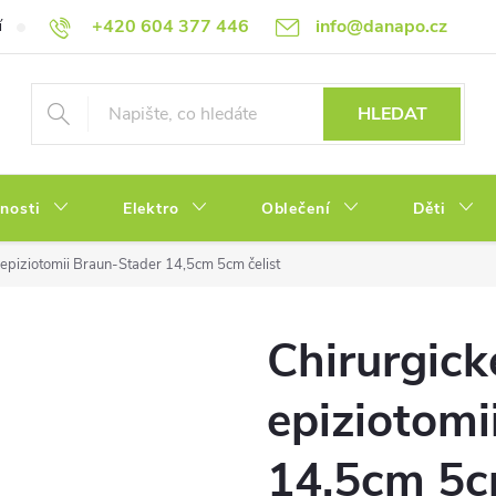
+420 604 377 446
info@danapo.cz
í
Hodnocení obchodu
Obchodní podmínky
Reklamace a výměn
HLEDAT
tnosti
Elektro
Oblečení
Děti
epiziotomii Braun-Stader 14,5cm 5cm čelist
Chirurgick
epiziotomi
14,5cm 5cm