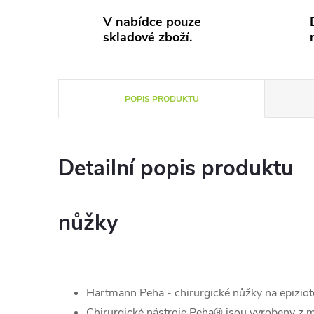
V nabídce pouze
skladové zboží.
POPIS PRODUKTU
Detailní popis produktu
nůžky
Hartmann Peha - chirurgické nůžky na epizio
Chirurgické nástroje Peha® jsou vyrobeny z m