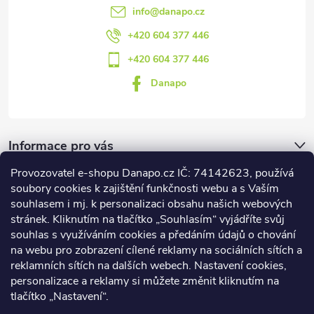
info
@
danapo.cz
+420 604 377 446
+420 604 377 446
Danapo
Informace pro vás
Provozovatel e-shopu Danapo.cz IČ: 74142623, používá
Dotazník
soubory cookies k zajištění funkčnosti webu a s Vaším
souhlasem i mj. k personalizaci obsahu našich webových
stránek. Kliknutím na tlačítko „Souhlasím“ vyjádříte svůj
Co upřednosťnujete?
souhlas s využíváním cookies a předáním údajů o chování
na webu pro zobrazení cílené reklamy na sociálních sítích a
Počet hlasů:
437
reklamních sítích na dalších webech. Nastavení cookies,
Facebook
personalizace a reklamy si můžete změnit kliknutím na
tlačítko „Nastavení“.