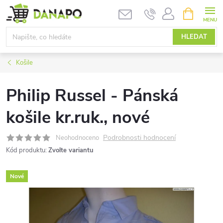
Přejít
NÁKUPNÍ
KOŠÍK
na
obsah
HLEDAT
Košile
Philip Russel - Pánská
košile kr.ruk., nové
Podrobnosti hodnocení
Neohodnoceno
Kód produktu:
Zvolte variantu
Nové