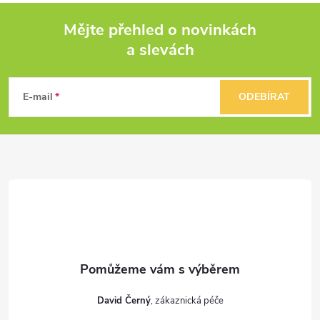
Mějte přehled o novinkách
a slevách
Z
á
E-mail
ODEBÍRAT
p
a
t
í
David Černý