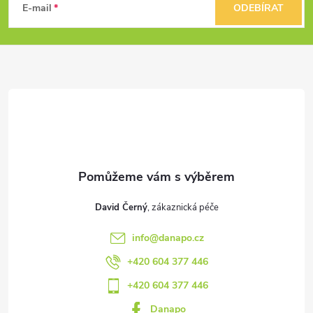
á
E-mail
ODEBÍRAT
p
a
t
í
David Černý
info
@
danapo.cz
+420 604 377 446
+420 604 377 446
Danapo