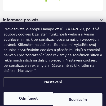
Informace pro vás
Provozovatel e-shopu Danapo.cz IČ: 74142623, používá
Dotazník
soubory cookies k zajištění funkčnosti webu a s Vaším
souhlasem i mj. k personalizaci obsahu našich webových
stránek. Kliknutím na tlačítko „Souhlasím“ vyjádříte svůj
Co upřednosťnujete?
souhlas s využíváním cookies a předáním údajů o chování
na webu pro zobrazení cílené reklamy na sociálních sítích a
Počet hlasů:
437
reklamních sítích na dalších webech. Nastavení cookies,
Facebook
personalizace a reklamy si můžete změnit kliknutím na
tlačítko „Nastavení“.
Nastavení
Copyright 2026
DANAPO - David Černý
. Všechna práva vyhrazena.
Upravit nastavení cookies
Odmítnout
Souhlasím
Vytvořil Shoptet