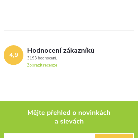
Hodnocení zákazníků
4,9
3193 hodnocení
Zobrazit recenze
Mějte přehled o novinkách
a slevách
Z