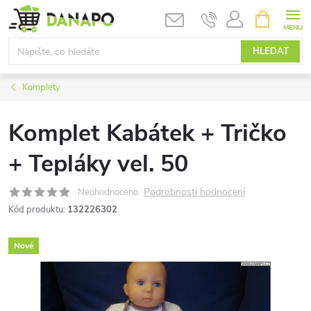
Přejít
NÁKUPNÍ
KOŠÍK
na
obsah
HLEDAT
Komplety
Komplet Kabátek + Tričko
+ Tepláky vel. 50
Podrobnosti hodnocení
Neohodnoceno
Kód produktu:
132226302
Nové