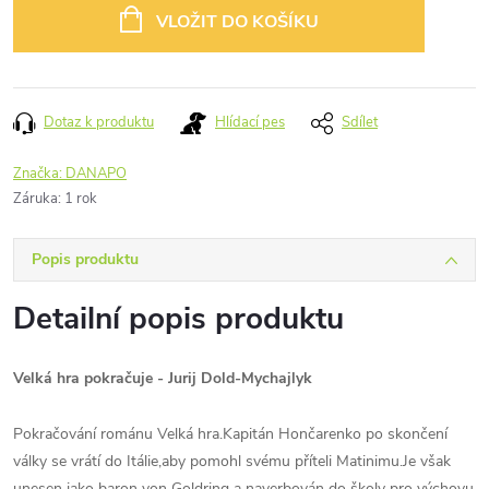
cena:
VLOŽIT DO KOŠÍKU
Dotaz k produktu
Hlídací pes
Sdílet
Značka:
DANAPO
Záruka
:
1 rok
Popis produktu
Detailní popis produktu
Velká hra pokračuje - Jurij Dold-Mychajlyk
Pokračování románu Velká hra.Kapitán Hončarenko po skončení
války se vrátí do Itálie,aby pomohl svému příteli Matinimu.Je však
unesen jako baron von Goldring a naverbován do školy pro výchovu