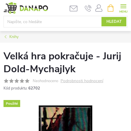
Přejít
NÁKUPNÍ
KOŠÍK
na
obsah
HLEDAT
Knihy
Velká hra pokračuje - Jurij
Dold-Mychajlyk
Podrobnosti hodnocení
Neohodnoceno
Kód produktu:
62702
Použité