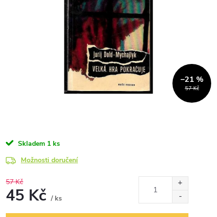
–21 %
57 Kč
Skladem
1 ks
Možnosti doručení
57 Kč
45 Kč
/ ks
Měrná