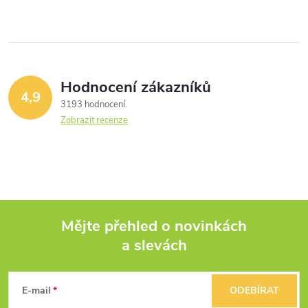
Hodnocení zákazníků
4,9
3193 hodnocení
Zobrazit recenze
Mějte přehled o novinkách
a slevách
Z
á
E-mail
ODEBÍRAT