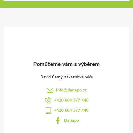
p
a
t
í
David Černý
info
@
danapo.cz
+420 604 377 446
+420 604 377 446
Danapo